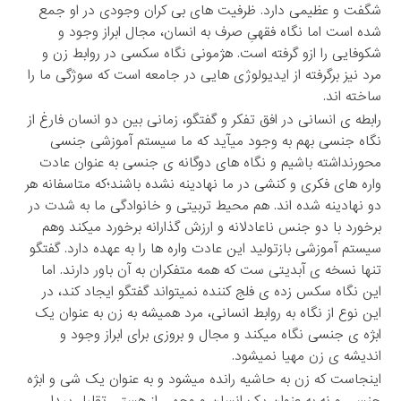
شگفت و عظیمی دارد. ظرفیت های بی کران وجودی در او جمع
شده است اما نگاه فقهیِ صرف به انسان، مجال ابراز وجود و
شکوفایی را ازو گرفته است. هژمونی نگاه سکسی در روابط زن و
مرد نیز برگرفته از ایدیولوژی هایی در جامعه است که سوژگی ما را
ساخته اند.
رابطه ی انسانی در افق تفکر و گفتگو، زمانی بین دو انسان فارغ از
نگاه جنسی بهم به وجود میآید که ما سیستم آموزشی جنسی
محورنداشته باشیم و نگاه های دوگانه ی جنسی به عنوان عادت
واره های فکری و کنشی در ما نهادینه نشده باشند؛که متاسفانه هر
دو نهادینه شده اند. هم محیط تربیتی و خانوادگی ما به شدت در
برخورد با دو جنس ناعادلانه و ارزش گذارانه برخورد میکند وهم
سیستم آموزشی بازتولید این عادت واره ها را به عهده دارد. گفتگو
تنها نسخه ی آبدیتی ست که همه متفکران به آن باور دارند. اما
این نگاه سکس زده ی فلج کننده نمیتواند گفتگو ایجاد کند، در
این نوع از نگاه به روابط انسانی، مرد همیشه به زن به عنوان یک
ابژه ی جنسی نگاه میکند و مجال و بروزی برای ابراز وجود و
اندیشه ی زن مهیا نمیشود.
اینجاست که زن به حاشیه رانده میشود و به عنوان یک شی و ابژه
جنسی و نه به عنوان یک انسان و وجهی از هستی تقلیل پیدا