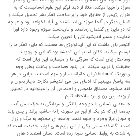
سوژه را مهیا میکند، مثلا از دید فوکو این علوم انسانیست که به
عنوان رژیمی از حقایق خود را بر ساحت تفکر بشر تحمیل میکند و
انسان دیگر در آنجا سوژه ی اندیشنده ی آزاد نخواهد بود و هر چه
که در دایره ی گفتمان زمانمند و تاریخمند سوژه وجود دارد اورا
هدایت و مسیر اندیشیدنش را تعیین میکند.
آلتوسر باور داشت که این ایدئولوژی ها هستند که دایره تفکر ما را
ترسیم میکنند. لاکان اما بر این اندیشه بود که این چارچوب
وساختار زبان است که سوژگی ما را میسازد، این زبان است که
حقیقت را تولید میکند . در اینجا فصاحت و بلاغت یعنی وجه
ریتوریک “rhetoric”زبان حقیقت ساز و مهم است. بنا براین در هر
سه پاسخ میبینیم که ادعای من می اندیشم دکارت دچار بحران و
نقد میشود. مصداق ملموس و اجتماعی آن را میتوانیم در تحلیلی
از روابط بین زن و مرد ملاحظه کنیم.
جامعه ی انسانی با دو وجه زنانگی و مردانگی به حرکت می آید،
جامعه ای که هر یک از این دو صورت را به حاشیه براند و پس بزند
و مجال ابراز وجود و جلوه ندهد جامعه ای محکوم به مرگ و زوال
است. نگاه فقه سنتی یکی از این رژیم های تولید حقیقت است که
به شدت به روابط انسانی ضربه زده است. انسان استعداد های