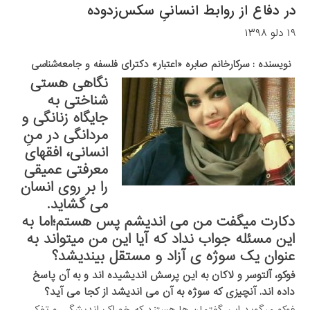
در دفاع از روابط انسانیِ سکس‌زدوده
۱۹ دلو ۱۳۹۸
نویسنده : سرکارخانم صابره «اعتبار» دکترای فلسفه و جامعه‌شناسی
نگاهی هستی
شناختی به
جایگاه زنانگی و
مردانگی در منِ
انسانی، افقهای
معرفتی عمیقی
را بر روی انسان
می گشاید.
دکارت میگفت من می اندیشم پس هستم؛اما به
این مسئله جواب نداد که آیا این من میتواند به
عنوان یک سوژه ی آزاد و مستقل بیندیشد؟
فوکو، آلتوسر و لاکان به این پرسش اندیشیده اند و به آن پاسخ
داده اند. آنچیزی که سوژه به آن می اندیشد از کجا می آید؟
فوکو میگوید این گفتمان ها هستند که خوراک اندیشگی و تفکر