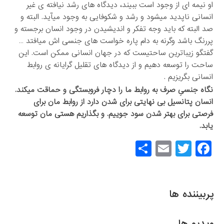
او نیمه ای از وجود است ببیند، دیدگاه های رشد نیافته ی غیر
انسانی ناپدید میشود و رشد و شکوفایی به وجود میآید. البته و
صد البته که باید وجه تفکر و اندیشیدن در وجود انسان برجسته و
پررنگ باشد وگرنه به دام پاره خواست های جنسی اش میافتد …
گفتگو زیباترین ساحتیست که در جهان انسانی ممکن است. این
ساحت را توسعه دهیم و از دیدگاه های تقلیل گرایانه ی روابط
انسانی بگریزیم .
نگاه جنسیِ صرف به روابط ما را دچار فروبستگی و حماقت میکند.
انسان پتانسیل بی نهایتی برای شدن دارد از روابط مان برای
فرصتی برای بهتر شدن سود جوییم. و بگذاریم هستی مان توسعه
یابد.
S
E
T
F
h
m
wi
a
ar
ail
tt
c
e
er
e
پربیننده ها
b
ویدیو ها