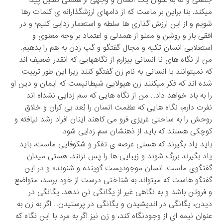
میکند. بنا براین بر ماست که از دامهای ارزشگذارانه ی کلمات رها
شویم و از این ارزش گذاری ها سلطه و استعمار زدایی کنیم؛ و در
افقی باز و روشن و مملو از همدلی و اعتماد بر وجه معنوی و
استعلایی انسان تکیه و مجال گفتگو و گپ زدن به هم را بدهیم.
من از نگاه های نا انسانی بیزارم از نگاههایی که انقدر ضعیف اند
که نمیتوانند با انسانی به نام زن گفتگو کنند زیرا این طور تربیت
شده اند که فکر میکنند زن هیولایی شیطانیست که ایمان و دین او
را به باد خواهد داد… من از نگاه هایی که سم زدایی نشداه اند
نفرت دارم، نگاه هایی که عظمت انسان را بُعد بی کران و خلاق
روحش را به ساحتی غریزی فرو می کاهند اینان افراد رشد نیافته و
کوچکی هستند که باید از ذهنشان سم زدایی شود.
باید یاد بگیرند که هستی عرصه ی تفکر و شکوفایی ماست، باید
یاد بگیرند بزرگ شوند و زیبایی ها را پس نزنند. هستی میدان
گفتگوی ماست. انسان موجودیست گوینده و شنونده و در این
گفتگو هاست که میتواند به شناختی درست از خود برسد، متواضع
و فروتن باشد و به نگاهی غیر از یگانگی تن ندهد. یگانگی در
دیدن، یگانگی در اندیشیدن و یگانگی در پرستیدن… اگر به زن به
عنوان نیمه ای از وجودنگاه کند، و زن نیز اگر به مرد با این نگاه که