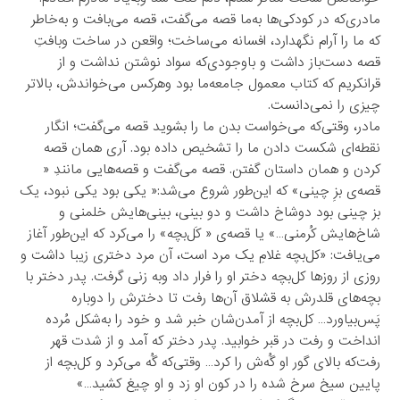
مادری‌که در کودکی‌ها به‌ما قصه می‌گفت، قصه می‌بافت و به‌خاطر
که ما را آرام نگهدارد، افسانه می‌ساخت؛ واقعن در ساخت وبافتِ
قصه دست‌باز داشت و باوجودی‌که سواد نوشتن نداشت و از
قرانکریم که کتاب معمول جامعه‌ما بود وهرکس می‌خواندش، بالاتر
چیزی را نمی‌دانست.
مادر، وقتی‌که می‌خواست بدن ما را بشوید قصه می‌گفت؛ انگار
نقطه‌ای شکست دادن ما را تشخیص داده بود. ‌آری همان قصه
کردن و همان داستان گفتن. قصه می‌گفت و قصه‌هایی مانندِ «
قصه‌ی بزِ چینی» که‌ این‌طور شروع می‌شد:« یکی بود یکی نبود، یک
بز چینی بود دوشاخ داشت و دو بینی، بینی‌هایش خلمنی و
شاخ‌هایش کُرمنی…» یا قصه‌ی « کَل‌بچه» را می‌کرد که این‌طور آغاز
می‌یافت: «کل‌بچه غلامِ یک مرد است، آن مرد دختری زیبا داشت و
روزی از روز‌ها کل‌بچه دختر او را فرار داد وبه‌ زنی گرفت. پدر دختر با
بچه‌های قلدرش به قشلاق‌ آن‌ها رفت تا دخترش را دوباره
پَس‌بیاورد… کل‌بچه از آمدن‌شان خبر شد و خود را به‌شکل مُرده
انداخت و رفت در قبر خوابید. پدر دختر که آمد و از شدت قهر
رفت‌که بالای گور او گُه‌ش را کرد… وقتی‌که گُه می‌کرد و کل‌بچه از
پایین سیخ سرخ شده را در کون او زد و او چیغ کشید…»