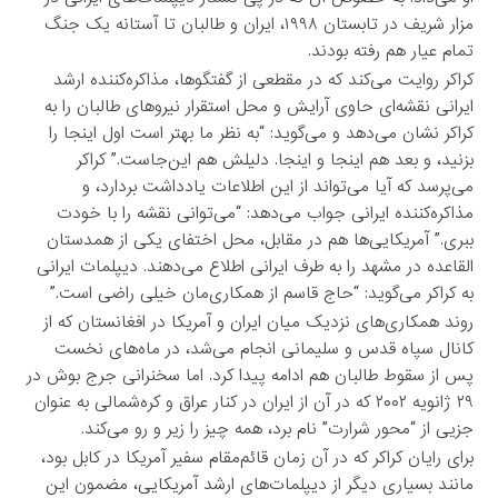
مزار شریف در تابستان ۱۹۹۸، ایران و طالبان تا آستانه‌ یک جنگ
تمام عیار هم رفته بودند.
کراکر روایت می‌کند که در مقطعی از گفتگوها، مذاکره‌کننده ارشد
ایرانی نقشه‌ای حاوی آرایش و محل استقرار نیروهای طالبان را به
کراکر نشان می‌دهد و می‌گوید: “به نظر ما بهتر است اول اینجا را
بزنید، و بعد هم اینجا و اینجا. دلیلش هم این‌جاست.” کراکر
می‌پرسد که آیا می‌تواند از این اطلاعات یادداشت بردارد، و
مذاکره‌کننده ایرانی جواب می‌دهد: “می‌توانی نقشه را با خودت
ببری.” آمریکایی‌ها هم در مقابل، محل اختفای یکی از همدستان
القاعده در مشهد را به طرف ایرانی اطلاع می‌دهند. دیپلمات ایرانی
به کراکر می‌گوید: “حاج قاسم از همکاری‌مان خیلی راضی است.”
روند همکاری‌های نزدیک میان ایران و آمریکا در افغانستان که از
کانال سپاه قدس و سلیمانی انجام می‌شد، در ماه‌های نخست
پس از سقوط طالبان هم ادامه پیدا کرد. اما سخنرانی جرج بوش در
۲۹ ژانویه ۲۰۰۲ که در آن از ایران در کنار عراق و کره‌شمالی به عنوان
جزیی از “محور شرارت” نام ‌‌برد، همه چیز را زیر و رو می‌کند.
برای رایان کراکر که در آن زمان قائم‌مقام سفیر آمریکا در کابل بود،
مانند بسیاری دیگر از دیپلمات‌های ارشد آمریکایی، مضمون این