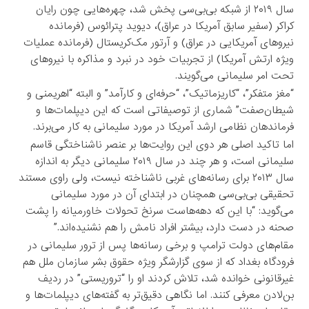
سال ۲۰۱۹ از شبکه بی‌بی‌سی پخش شد، چهره‌هایی چون رایان
کراکر (سفیر سابق آمریکا در عراق)، دیوید پترائوس (فرمانده
نیروهای آمریکایی در عراق) و آرتور مک‌کریستال (فرمانده عملیات
ویژه ارتش آمریکا) از تجربیات خود در نبرد و مذاکره با نیروهای
تحت امر سلیمانی می‌گویند.
“مغز متفکر”، “کاریزماتیک”، “حرفه‌ای و کارآمد” و البته “اهریمنی و
شیطان‌صفت” شماری از توصیفاتی است که این دیپلمات‌ها و
فرماندهان نظامی ارشد آمریکا در مورد سلیمانی به کار می‌برند.
اما تاکید اصلی هر دوی این روایت‌ها بر عنصر ناشناختگی قاسم
سلیمانی است، و هر چند در سال ۲۰۱۹ سلیمانی دیگر به اندازه
سال ۲۰۱۳ برای رسانه‌های غربی ناشناخته نیست، ولی راوی مستند
تحقیقی بی‌بی‌سی همچنان در ابتدای آن در مورد سلیمانی
می‌گوید: “با این که دهه‌هاست سرنخ تحولات خاورمیانه را پشت
صحنه در دست دارد، بیشتر افراد نامش را هم نشنیده‌اند.”
مقام‌های دولت ترامپ و برخی رسانه‌ها پس از ترور سلیمانی در
فرودگاه بغداد که از سوی گزارشگر ویژه حقوق بشر سازمان ملل هم
غیرقانونی خوانده شد، تلاش کردند او را “تروریستی” در ردیف
بن‌لادن معرفی کنند. اما نگاهی دقیق‌تر به گفته‌های دیپلمات‌ها و