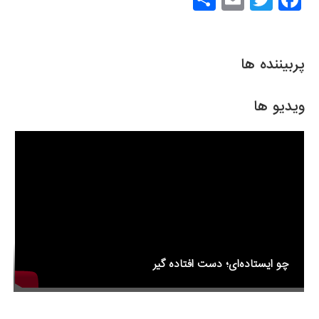
h
m
wi
a
ar
ail
tt
c
e
er
e
پربیننده ها
b
o
ویدیو ها
o
k
چو ایستاده‌ای؛ دست افتاده گیر