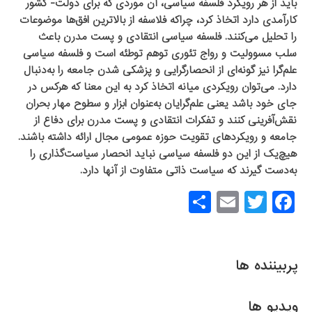
باید از هر رویکرد فلسفه سیاسی، آن موردی که برای دولت- کشور
کارآمدی دارد اتخاذ کرد، چراکه فلاسفه از بالاترین افق‌ها موضوعات
را تحلیل می‌کنند. فلسفه سیاسی انتقادی و پست مدرن باعث
سلب مسوولیت و رواج تئوری توهم توطئه است و فلسفه سیاسی
علم‌گرا نیز گونه‌ای از انحصارگرایی و پزشکی شدن جامعه را به‌دنبال
دارد. می‌توان رویکردی میانه اتخاذ کرد به این معنا که هرکس در
جای خود باشد یعنی علم‌گرایان به‌عنوان ابزار و سطوح مهار بحران
نقش‌آفرینی کنند و تفکرات انتقادی و پست مدرن برای دفاع از
جامعه و رویکردهای تقویت حوزه عمومی مجال ارائه داشته باشند.
هیچ‌یک از این دو فلسفه سیاسی نباید انحصار سیاست‌گذاری را
به‌دست گیرند که سیاست ذاتی متفاوت از آنها دارد.
S
E
T
F
h
m
wi
a
ar
ail
tt
c
e
er
e
پربیننده ها
b
ویدیو ها