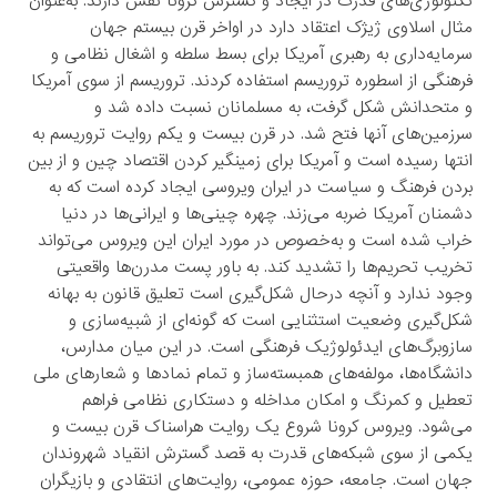
تکنولوژی‌های قدرت در ایجاد و گسترش کرونا نقش دارند. به‌عنوان
مثال اسلاوی ژیژک اعتقاد دارد در اواخر قرن بیستم جهان
سرمایه‌داری به رهبری آمریکا برای بسط سلطه و اشغال نظامی و
فرهنگی از اسطوره تروریسم استفاده کردند. تروریسم از سوی آمریکا
و متحدانش شکل گرفت، به مسلمانان نسبت داده شد و
سرزمین‌های آنها فتح شد. در قرن بیست و یکم روایت تروریسم به
انتها رسیده است و آمریکا برای زمینگیر کردن اقتصاد چین و از بین
بردن فرهنگ و سیاست در ایران ویروسی ایجاد کرده است که به
دشمنان آمریکا ضربه می‌زند. چهره چینی‌ها و ایرانی‌ها در دنیا
خراب شده است و به‌خصوص در مورد ایران این ویروس می‌تواند
تخریب تحریم‌ها را تشدید کند. به باور پست مدرن‌ها واقعیتی
وجود ندارد و آنچه درحال شکل‌گیری است تعلیق قانون به بهانه
شکل‌گیری وضعیت استثنایی است که گونه‌ای از شبیه‌سازی و
سازوبرگ‌های ایدئولوژیک فرهنگی است. در این میان مدارس،
دانشگاه‌ها، مولفه‌های همبسته‌ساز و تمام نمادها و شعارهای ملی
تعطیل و کمرنگ و امکان مداخله و دستکاری نظامی فراهم
می‌شود. ویروس کرونا شروع یک روایت هراسناک قرن بیست و
یکمی از سوی شبکه‌های قدرت به قصد گسترش انقیاد شهروندان
جهان است. جامعه، حوزه عمومی، روایت‌های انتقادی و بازیگران