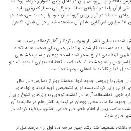
 یافته و از این‌رو، مهار آن در داخل چین دشوارتر خواهد بود. اما
اشی از آن را با درنظرگرفتن منطقه جغرافیایی بسیار کلان‌تری باید
داد زیادی احتمالا در اثر ویروس کرونا جان خود را از دست می‌دهند. در
بین سال‌های ۲۰۱۷ و ۲۰۱۸ و با شروع فصل آنفولانزای شدید، در بین ۴۵ میلیون امریکایی علائم آن مشاهده شد و در آن فصل، ۶۱ هزار
شدت بیماری ناشی از ویروس کرونا را آغاز کرده‌اند. رسیدن به
، مقامات صحی جهان باید دست به کار شوند و تدابیر جدی برای صحت عامه اتخاذ
بزرگ‌ترین قرنطینه‌ی تاریخ منجر شده است؛ ووهان و سایر بخش‌های
سرتاسر چین را به وحشت انداخته است. تعطیلات بهاری تمدید شده و
ویل غذا و کالا به خانه‌های مردم شده است.
ان چینی با ویروس جدید کرونا مطمئنا بهتر از «سارس» در سال
 آن‌را توالی یابی کردند، بسته لوازم تشخیصی تهیه کردند و نهادهای
رد خوبی نداشته‌اند. آن‌ها در گذشته توجهی به بازراهای شلوغ و پر از
جدید، مقامات محلی ووهان در ابتدا به نقش علم در مقابله با آن
شت ساعت پس از اعلام خطر، طی اقدامی خشن، قرنطینه کردند. در
همین امر ممکن است استراتژی چین را که قربانی بسیاری به همراه داشته، تضعیف کند. رشد چین در سه ماه اول از ۶ درصدِ قبل از