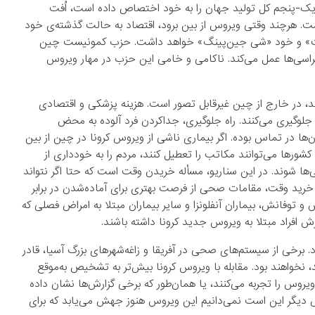
 چین تقریبا یک-پنجم کل تولید جهان را به خود اختصاص داده است، اُفت
ت. هرچند وقتی ویروس از بین برود، اقتصاد به حالت گذشته‌ی خود
مونیست» و خود «شی‌ جین‌پینگ» خواهد داشت. حزب کمونیست چین
کراسی‌ها عمل می‌کند. ناکامی و خامی این حزب در مهار ویروس
ند، در خارج از چین غیرقابل تصور است. هزینه پزشکی و اقتصادی
 جلوگیری می‌کنند. راه جلوگیری، جداکردن فرد آلوده به محض
ن‌ها در تماس بوده. اگر بیماری ناشی از ویروس کرونا در چین از بین
ورها می‌توانند مکاتب را تعطیل کنند، مردم را به خودداری از
ها شوند. در این سناریو، مسأله خریدن وقت است که حتا اگر نتواند
با خرید وقت، مقامات صحی از فرصت بهتری برای آماده‌شدن در برابر
و توفانش، بیماران‌ آنفلونزا و سایر بیماران مبتلا به امراض فصلی که
ش افراد مبتلا به ویروس جدید کرونا داشته باشند.
 برخی از سیستم‌های صحی در آفریقا و زاغه‌شهرهای بزرگ آسیا، قادر
، نخواهند بود. مقابله با ویروس کرونا بیش‌تر به تشخیص به‌موقع
 ویروس را تجربه می‌کنند، یا همان‌طور که برخی گزارش‌ها نشان داده
ش دیگر این است نمی‌دانیم این ویروس هنوز جهش می‌یابد که برای