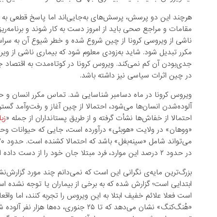
هرچند این دو پرسش‌، پرسش‌های به‌جایی‌اند اما پاسخ قطعی به آن ت
مقامات و مراجع صحی باید از امروز دست به کار شوند و برنامه‌ری
ناشی از ویروسی کرونا از چین شروع شده و خطر شیوع آن به سرا
مکرر تبدیل شود. شاید به‌زودی معلوم شود که بیماری ناشی از ویر
جدی‌بودن آن کم نمی‌کند. ویروس کرونا در کوتاه‌مدت به اقتصاد ج
در چین اثرات سیاسی نیز داشته باشد.
ویروس کرونا در ماه دسامبر شناسایی شد. تماس مکرر انسان و 
آلوده‌شدن انسان‌ها می‌شود، احتمالا از چین آغاز و رفت‌وآمد گس
احتمالا از خفاش‌ها نشأت گرفته و از طریق پستانداران از جمله «
زب
«ووهان» در ولایت «هوبئی» درآورده است، جایی که حیوانات وحشی
در حدود ۲ درصد این موارد، فرد مبتلا جان خود را از دست داده است. تا کنون واکسن یا درمانی برای این ویروس وجود ندارد.
بزرگ‌ترین مایه‌ی نگرانی این است که نمی‌دانم چند مورد گزارش‌
ابتدایی است؛ گزارش شده که به برخی از بیماران یا توجه نشده است
است فعلا علائم خفیف ابتلا به این ویروس را تجربه کنند، اما واقع
«هُنگ‌کنگ» نشان می‌دهد که تا ۲۵ جنوری، 