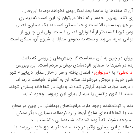
ا هفته‌ها یا ماه‌ها بعد امکان‌پذیر نخواهد بود. با این‌حال،
زی کنند. بهترین حدسی که فعلا می‌توان زد این است که بیماری
سر جهان، بسیار بالا است و حتا ممکن است به یک بیماری فصلی
وس کرونا کشنده‌تر از آنفلونزای فصلی نیست، ولی این چیزی از
هانی ضربه می‌زند و بسته به نحوه‌ی مقابله با شیوع آن، ممکن است
حیوان در چین به این معناست که جهش‌های ویروسی که باعث
ترده در شهرها به معنای آلوده‌شدن بیش‌تر مردم است. این ویروس
اد نخلی
» یا «
سرنواری
» انتقال یافته و سر از «بازار غذای دریایی» شهر
 خرید و فروش می‌شوند. علائم آن به آنفلونزا شباهت دارد، اما
می‌تواند شامل «سینه‌بغل» باشد که احتمالا کشنده است. حدود ۲۰ درصد موارد، شدید گزارش شده‌اند و باید در شفاخانه بستری شوند.
نشده یا ثبت‌نشده وجود دارد. مراقبت‌های بهداشتی در چین در سطح
 یا شفاخانه‌های شلوغ آن‌ها را رد کرده‌اند. بسیاری دیگر ممکن
ا متوجه نشوند که آلوده شده‌اند. شبیه‌سازی دانشمندان در
ده‌ها هزار نفر آلوده شده‌اند و این بیماری واگیر در چند ماه دیگر به اوج خود می‌رسد. با