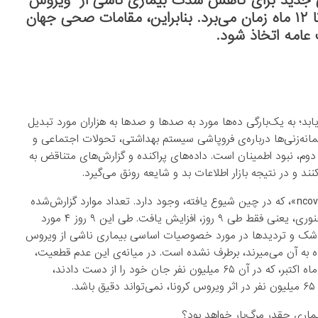
نی جدید برای کاهش شدت بیماری ناشی از ویروس
کرونا را آغاز کرده‌اند. رسیدن به نتیجه، احتمالا ۶ تا ۱۲ ماه زمان می‌برد. بنابراین، مقامات صحی جهان
عامه اتخاذ شود.
د؛ به ‌یک‌بارگی ده‌ها مورد به صدها و صدها به هزاران مورد تبدیل
گمانه‌زنی‌ها درباره‌ی فروپاشی سیستم بهداشتی، تحولات اجتماعی و
دوم، نبود اطمینان است. داده‌های پراکنده و گزارش‌های متناقض به
د و در نتیجه بازار اطلاعات بد و شایعه رونق می‌گیرد.
همین مشکل اکنون در مورد ویروس جدید کرونا، موسم به «۲۰۱۹-ncov»، که در چین شیوع یافته، وجود دارد. تعداد موارد گزارش‌شده
از ۲۸۲ مورد در ۲۰ جنوری به تقریبا هشت‌هزار و ۸۰۰ مورد در ۲۹ جنوری، یعنی فقط طی ۹ روز، افزایش یافت. طی این ۹ روز ۴ مورد
و در ۱۹ منطقه، ۱۰۵ برابر شد. تا کنون شک و تردیدها در مورد خصوصیات اساسی بیماری ناشی از ویروس
لوده به آن می‌میرند، برطرف نشده است. در میانه‌ی این عدم قطعیت،
شبیه‌سازی شیوع ویروس کرونا توسط دانشگاه «جان هاپکینز» در ماه اکتبر، که در آن ۶۵ میلیون نفر جان خود را از دست دادند،
.
اری چقدر مرگ‌بار خواهد بود؟