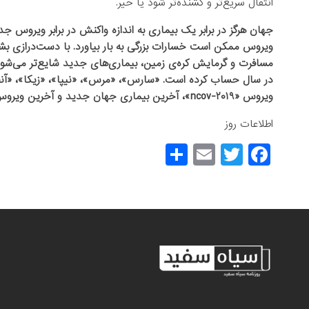
انتقال سریع‌تر و کشنده‌تر شود یا خیر.
جهان هرگز در برابر یک بیماری به اندازه واکنش در برابر ویروس 
ویروس ممکن است خسارات بزرگی به بار بیاورد. با دست‌درازی بش
در سال حساب کرده است. «سارس»، «مرس»، «نیپا»، «زیکا»، «آنفو
ویروس «۲۰۱۹-ncov»، آخرین بیماری جهان جدید و آخرین ویروس از ویروس‌های جدید نخواهد بود.
اطلاعات روز
S
E
T
F
h
m
wi
a
ar
ail
tt
c
e
er
e
b
o
o
k