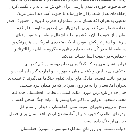
حیات‌خلوت حوزه‌ی تمدن پارسی برای خودش می‌داند و با تکمیل‌‌کردن
(حلقه‌های هلال شیعی) از خاورمیانه تا جنوب آسیا دید استراتیژیک
مذهبی به‌‌بحران افغانستان و در بساموارد «غرب کابل» را «شهرک صدر
بغداد» شمار می‌کند، ایران با پلان‌پالیسی (صدور مقاومت) از غزه تا
لبنان و از جنوب لبنان تا کشمیر علیه اشغال منطقه و حضور رقبای
دیرینه و استراتیژیکش به‌ویژه ایالات متحده‌ی امریکا دید هژمونیک و
سلطه‌طلبانه در کُل منطقه دارد چنان‌چه «گروه طالبان» را آلترناتیو
«حماس» در جنوب آسیا حساب می‌کند.
قراین نشان می‌دهد که گفتگوهای صلح دوحه، در خَم کوچه‌ی
اختلاف‌های بنیادین و لاینحل میان جمهوریت و امارت گیر داده است و
هر دو جانب قضیه، آمادگی‌هایِ برای تداوم جنگ‌ها می‌گیرند تا نسخه‌ی
بحران افغانستان را نه در روی میز؛ بل‌که در میدان نبرد بیپیچند.
چنان‌چه در تازه‌ترین مورد مثلث امنیتی ـ نظامی افغانستان حمدالله
محب،مسعود اندرابی و داکتر ضیا بیشتر با ادبیات جنگ سخن گفتند تا
صلح، و رییس شورای امنیت ملی افغانستان با دیدار از تمام قل
اردوهای نظامی کشور، خبر از آماده‌شدن ارتش افغانستان برای فصل
جدیدی از جنگ داده است.
ادبیات مسلط این روزهایِ محافل (سیاسی ـ امنیتی) افغانستان،