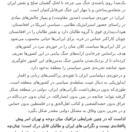
یک‌صدا روی پاشنه‌ی جنگ می چرخد تا لخکِ گفتمان صلح و نقش ایران
در شعله‌ورساختن و یا مهار این جنگ غیرقابل‌کتمان است.
ایران؛ در حوزه‌ی سیاست (صدور مقاومت) و پمپاژ چالش‌های بنیادی
در راستای حضور استراتیژیک نظامی ـ سیاسیِ امریکا در افغانستان،
هم‌ذات‌پنداریِ قویِ با گروه طالبان دارد و نقش طالبان را در افغانستان
چونان کاراکتر حماس در غزه، برای ایرانی‌ها حیاتی محسوب می‌شود.
در کل ایرانی‌ها سیاست کلان شان را در حوزه‌ی نبرد در کشورهای
هدف براساس چرخاندن ارابه‌های جنگ نیابتی در این کشورها تعریف
کرده‌اند تا از نزدیک‌شدن ماشین جنگ به‌مرزهای این کشور جلوگیری
شود چنانچه تجربه‌ی چنین سیاستی را منطقه به‌خود دارد.
و درحوزه‌ی دیپلماسی ایران با تقویه‌ی پراکسی‌های زبانی و اقمار
ایدلوژیکی به دنبال تثبیت سلطه‌ی سیاسی در کشورهای منطقه است،
طوری‌که بدون درنظرداشت نگرانی‌های ایران، دولتی در منطقه شکل
گرفته نتواند؛ چنانچه در یمن بدون انصارالله، در لبنان بدون حزب‌الله در
عراق بدون حشدالشعبی و کتائب اهل‌الحق و در فلسطین بدون حماس
و در بحرین بدون وفاق به مشکل دولتی مقتدر شکل بگیرد.
لذاست که در چنین شرایطی ترافیک میان دوحه و تهران امر پیش
پاافتاده‌ی نیست و نگرانی های ایران و طالبان قابل درک است؛ چنان‌چه