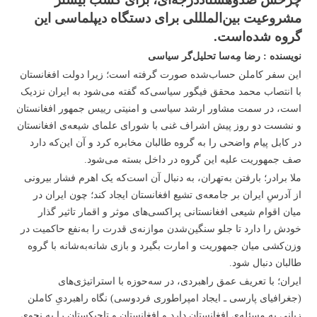
مشروعیت بین‌الملللی برای دستگاه دیپلماسی این
گروه شده‌است.
نویسنده : رضا مِه‌سا تحلیل‌گر سیاسی
این سفر کاملن حساب‌شده صورت گرفته است؛ زیرا دولت افغانستان
با انتصاب محمد محقق فیگور سیاسی‌که گفته می‌شود به ایران نزدیک
است، در سمت مشاور ارشد سیاسی و امنیتی رییس جمهور افغانستان
و نشست دو روز پیش اشراف غنی با شورای علمای شیعه‌ی افغانستان
در کابل پیام واضحی را به گروه طالبان مخابره کرد و آن این‌که دارد
صف جمهوریت علیه این گروه در داخل بسته می‌شود.
ملا برادر؛ بارفتن به‌تهران، به دنبال آن است‌که یک اهرم فشار بیرونی
از آدرسِ ایران بر جامعه‌ی تشیع افغانستان ایجاد کند؛ چون ایران در
میان اقوام شیعی افغانستانی پراکسی‌های موثر و اقمار تاثیر گذار
خودش را دارد تا جلو سنگین‌شدن موازنه‌ی‌ قدرت را به‌نفع حاکمیت در
وزن‌کشی میان جمهوریت و امارت بگیرد و بازی شانه‌به‌شانه با گروه
طالبان دنبال شود.
ایران؛ با تعریف عمق راهبردی، در سه‌حوزه با استراتیژی‌های
(جغرافیای پارسی ـ ایجاد امپراطوری فردوسی) نگاه راهبردیِ کاملن
زبانی به مسئله‌ی افغانستان دارد و افغانستان و تاجیکستان را به نحوی