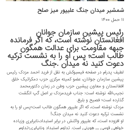
شمشیر میدان جنگ علیپور میز صلح
۱۱ حمل ۱۴۰۰
رئیس پیشین سازمان جوانان
افغانستان نوشته است، که اگر فرمانده
جبهه مقاومت برای عدالت همگون
طالب است؛ پس او را به نشست ترکیه
دعوت کنید نه میدان .جنگ
لطیف پدرام در صفحه فیسبوکش به نقل از فرید احمد مزدک رئیس
پیشین سازمان جوانان، عضو کمیته مرکزی حزب دمکراتیک خلق
افغانستان و معاون پیشین حزب وطن در زمان دکتورمحمد
نجیب‌الله نوشته است: جناب فریدمزدک بر اصل گپ انگشت
گذارده است؛ فصیح و بلیغ.
مزدک نوشته است، که اگر علیپور همگون طالب است؛پس او را به
نشست ترکیه دعوت کنید نه میدان جنگ!
او افزوده است، که علیپور واکنش در برابر استبداد،نابرابری وزیاده
خواهی قومی ــ هویتی است. تداوم استبداد ونابرابری؛تداوم