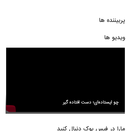
h
m
wi
a
ar
ail
tt
c
e
er
e
پربیننده ها
b
o
ویدیو ها
o
k
چو ایستاده‌ای؛ دست افتاده گیر
مارا در فیس بوک دنبال کنید