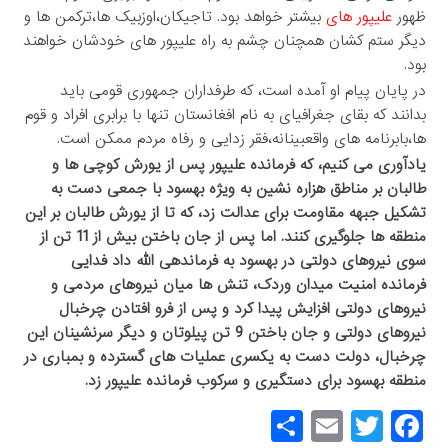
ظهور
علیپور های
بیشتر خواهد بود. تاجیکان،اوزبیک ها،ترکمن ها و
دیگر ستم کشان همچنان چشم به راه علیپور های خودشان خواهند
بود.
در پایان پیام او آمده است، که طرفداران جمهوری قومی باید
بدانند که بقای جغرافیای به نام افغانستان تنها با برابری افراد و قوم
ها،بابرنامه های واقعبینانه،فقر زدایی و رفاه مردم ممکن است.
یادآوری می کنیم، که فرمانده علیپور پس از یورش کوچی ها و
طالبان بر مناطق هزاره نشین به ویژه بهسود با جمعی دست به
تشکیل جبهه مقاومت برای عدالت زد، که تا از یورش طالبان بر این
منطقه ها جلوگیری کنند. اما پس از جان باختن بیش از 11 تن از
سوی نیروهای دولتی در بهسود به فرماندهی الله داد فدایی
فرمانده امنیت میدان وردک، تنش ها میان نیروهای مردمی و
نیروهای دولتی افزایش پیدا کرد و پس از فرو افتادن چرخبال
نیروهای دولتی و جان باختن 9 تن پیلوتان و دیگر سرنشینان این
چرخبال، دولت دست به یکسری عملیات های گسترده و بمباری در
منطقه بهسود برای دستگیری و سرکوب فرمانده علیپور زد.
S
E
T
F