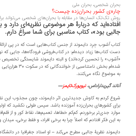
بحران‌ شخصی، بحران ملی
چاره‌ی کشور بحران‌زده چیست؟
روش تک‌تک انسان‌ها در مقابله با بحران‌های شخصی می‌تواند برا
افتاده‌اید که دربارۀ هر موضوعی نظریه‌ای دارد و ب
جالبی بود»، کتاب مناسبی برای شما سراغ دارم.
کتاب
آشوب
جِرِد دایموند از جنس کتاب‌هایی است که در پی ارائۀ 
دست کتاب‌ها زیاد دیده‌ام: در کتاب‌فروشی‌ فرودگاه‌ها، جایی که 
«آشوب» را تحسین کرده‌اند) و البته دایموند شایستگی تخصیص قفس
شده‌ام بخش نامتنا
به موضوع نگاه می‌کنند.
آناند گیریداراداس،
نیویورک‌تایمز
—
شروع کردم به کاوش جدیدترین اثر دایموند، چون مجذوب این نظری
برای کشورهای بحران‌زده آموزنده باشد. سپس طولی نکشید که او
موارد جدی‌تر برخوردم. کم‌کم خطاها، تعمیم‌ها، نقاط کور و از قلم‌ا
به این فکر افتادم که اصلاً چرا به برخی افراد، و فقط برخی، میدان
دایموند نظریۀ جالبی مطرح می‌کند – او استاد جغرافیا در دانشگ