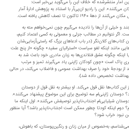
رین آمار منتشرشده که خلاف این را می‌گوید بی‌خبر است:
ی‌کنند». این را رادیو ان‌پی‌آر با استناد به پژوهش ادارۀ آمار
 تاکنون تا نصف کاهش یافته است.
 و خیلی از آن‌ها را نادیده می‌گیرم چون نمی‌خواهم مته به
 اگر نتوانیم در مطالب جزئی و معمولی به کسی اعتماد کنیم،
ن کتاب‌های کلان‌نگر (در باب ادعاهای بزرگ که راستی‌آزمایی‌شان
هایی مانند اینکه لغو سیاست «استرالیای سفید» چگونه «از پنج علت
ا اینکه چگونه عشق فنلاندی‌ها به زبان مادری خود باعث شد به
شهری پاک است «چون کودکان ژاپنی یاد می‌گیرند تمیز و مرتب
 مثلاً نه به این دلیل که، طبق تحقیق، این شهر ۳٫۹ درصد از بودجۀ خود را صرف بهداشت عمومی و فاضلاب می‌کند، در حالی
این کتاب‌ها نقل قول می‌کند. او بیشتر به نقل‌ قول از دوستان
؟ دوستان ژاپنی‌ام سه توضیح برای این موضوع پیشنهاد می‌کنند».
 می‌گوید: «…کودتای ۱۹۷۳ که بسیاری از دوستان شیلیایی‌ام اجنتاب‌ناپذیر توصیفش می‌کنند». اول اینکه ما
 دوم اینکه کودتا چطور ممکن است اجتناب‌ناپذیر باشد؟ آیا منظور
ن نبود خراب شود؟
 می‌شناسم، به‌خصوص از میان زنان و رنگین‌پوستان، که باهوش،