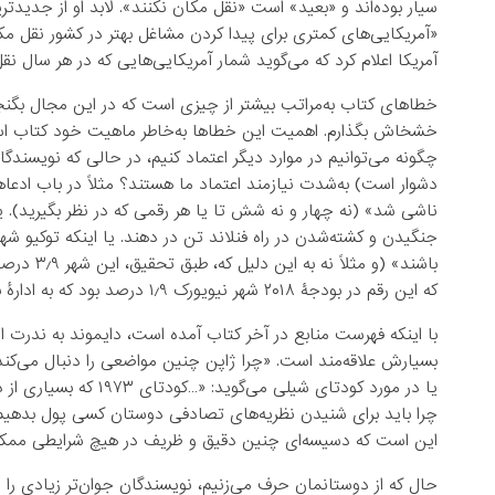
سیار بوده‌اند و «بعید» است «نقل مکان نکنند». لابد او از جدیدت
«آمریکایی‌های کمتری برای پیدا کردن مشاغل بهتر در کشور نقل مکان م
آمریکا اعلام کرد که می‌گوید شمار آمریکایی‌هایی که در هر سال نقل مکان می‌کنند از دهۀ ۱۹۴۰
خطاهای کتاب به‌مراتب بیشتر از چیزی است که در این مجال بگنجند
خشخاش بگذارم. اهمیت این خطاها به‌خاطر ماهیت خود کتاب است.
چگونه می‌توانیم در موارد دیگر اعتماد کنیم، در حالی که نویسندگا
دشوار است) به‌شدت نیازمند اعتماد ما هستند؟ مثلاً در باب ادعا
ناشی شد» (نه چهار و نه شش تا یا هر رقمی که در نظر بگیرید). ی
جنگیدن و کشته‌شدن در راه فنلاند تن در دهند. یا اینکه توکیو 
باشند» (و
که این رقم در بودجۀ ۲۰۱۸ شهر نیویورک ۱٫۹ درصد بود که به ادارۀ بهداشت تخصیص داده شد).
با اینکه فهرست منابع در آخر کتاب آمده است، دایموند به ندرت از 
بسیارش علاقه‌مند است. «چرا ژاپن چنین مواضعی را دنبال می‌کند
یا در مورد کودتای شیلی
چرا باید برای شنیدن نظریه‌های تصادفی دوستان کسی پول بدهیم؟
این است که دسیسه‌ای چنین دقیق و ظریف در هیچ شرایطی ممک
حال که از دوستانمان حرف می‌زنیم، نویسندگان جوان‌تر زیادی را