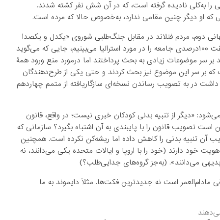
ی سال ۱۹۹۳ در مرکز تجارت جهانی را به‌کلی نادیده گرفته است، که در آن شش نفر کشته شدند.
لی که او دیگر چنین مقامی ندارد، به‌خصوص حالا که مرده است.
جهانی دوم، مردم فنلاند در مقابل جنگ‌طلبی شوروی «یکدل و یکصدا
سازش بیشتر را رد کردند». کل ملت، یکصدا! نمونه‌ای دیگر از موافقت ۱۰۰درصدی جامعه را در مورد استرالیا می‌بینیم، جایی که می‌گوید
ند بر سر موضوعات زیادی به بحث پرداختند اما درمورد منع ورود همۀ
ت که بر سر این موضوع نیز بحث کردند و حتی یکی از طرح‌دهندگان
ق داشت در به تصویب رساندن نسخه‌ای سازگاریافته از متمم چهاردهم
 می‌شود: «دیگر از تنبیه بدنی کودکان خبری نیست؛ در واقع، قانون
است تصویب قانون را با پایبندی به آن اشتباه بگیرد؟ سازمانی که
ویب آن تنبیه بدنی را کاهش داده اما ریشه‌کن نکرده است. همچنین
ویت خود دارند (خود را با اروپا و ایالات متحده یکی می‌دانند، نه
یهی می‌دانند». (به‌جز گروه‌های جدایی‌طلب؟)
دام‌العمر است نه جدیدترین فکت‌ها. مثلاً دایموند به ما
ی‌دهند