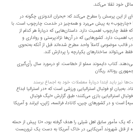
ائل خود تقلا می‌کند.
‌ای از این پرسش را مطرح می‌کند که: «بحران اندونزی چگونه در
ا «چارچوب» به پیش می‌برد و همه‌چیز در خدمت چارچوب است. با
اکه فقط چارچوب اهمیت دارد. داستان‌هایی که دربارۀ هر کدام از
 اهمیت دارد. کشورهایی که در آن‌ها نژادپرستی و رواداری و
 قالب موضوعی کاملاً واحد مطرح شده‌اند قبل از آنکه به‌نحوی
ط می‌تواند ساختارهای یکپارچه را پردازش کند.
دهند. کتاب دایموند مملو از خطاست. او درمورد سال رأی‌گیری
مهوری رونالد ریگان
ت‌ها نیز باید ابتدا دربارۀ معضلات خود به اجماع برسند
 به‌بیان او فوتبال استرالیایی ورزشی است که «در استرالیا ابداع
وتبال استرالیایی بازی می‌کنند؛ طبق گزارش «لیگ فوتبال
یه] است و در کشورهای چین، کانادا، فرانسه، ژاپن، ایرلند و آمریکا
 سال ۱۹۷۶ در واشنگتن دی‌.سی.، که یک مأمور سابق اهل شیلی را هدف گرفته بود، «تا پیش از حمله
 سال ۲۰۰۱، تنها مورد شناخته‌شده از قتل شهروند آمریکایی در خاک آمریکا به دست یک تروریست