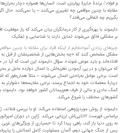
۱
و فولاد
، برندۀ جایزۀ پولیتزر، است. انسان‌ها همواره دچار بحران‌ه
مقابله با چنین مواقعی چه تغییری می‌کنند – یا نمی‌کنند. حال اگر
بگیریم چه اتفاقی می‌افتد؟
دایموند با بهره‌گیری از کار درمانگران بیان می‌کند که راز موفقیت اف
بر مشکلی فائق می‌شوند تمایل دارند با شناسایی و تفکیک
چیزهای زیادی آموخته‌ایم از اینکه افراد برای مقابله با چنین مواق
مشکل مشخص کنند که «چه بخش‌هایی از شخصیتشان از قبل به خوبی 
افتاده‌اند و باید عوض شوند». سؤال دایموند این است که آیا 
که می‌توان و در پی آزمودن نظریه‌اش با اعمال دوازده عامل بر 
است. برخی عوامل به‌راحتی اعمال می‌شوند – مثلاً همان‌طور که اشخا
دربارۀ معضلات خود به اجماع برسند. برخی مقایسه‌ها دشوارتر ب
کمک مادی و مالی از طرف هم‌پیمانان کشور خواهد بود. دایموند 
کشورهای مختلف را شروع می‌کند.
دایموند از روش موردپژوهی استفاده می‌کند. او با بررسی فنلاند، ژاپ
براساس فهرست ۱۲تایی‌اش ارزیابی می‌کند. ژاپن در دو
به روی دنیا باز کند، راهی پیدا کرد تا «بسیاری از ویژگی‌های غربی ر
پس از جنگ جهانی دوم، آلمان مسئولیت کامل اعمالش را پذیرفت