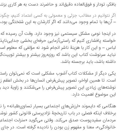
بافکر، تودار و فوق‌العاده دقیق‌اند و حاضرند دست به هر کاری بزن
اگر نتوانیم در مطالب جزئی و معمولی به کسی اعتماد کنیم، چگونه م
– آن‌ها با تمام وجود می‌دانند که اگر کارشان به این شلختگی بود
در اینجا نوعی مشکل سیستمی نیز وجود دارد. وقت آن رسیده که دس
خواسته پافشاری کنیم که راستی‌آزمایی حرفه‌ای بخشی جدایی‌ناپذ
لباس – و این کار با هزینۀ ناشر انجام شود نه مؤلفی که معلوم 
نباید سرنوشت کتاب‌ این باشد که روزبه‌روز بیشتر و بیشتر توییت‌
داشته باشد، باید برجسته باشد.
یکی دیگر از مشکلات کتاب
آشوب
مشکلی است که نمی‌توان راستی‌
است. تا همین اواخر، تصویر پیش‌فرض انسان‌ها در بخش اعظم زندگ
نوشته‌های زیادی این تصویر پیش‌فرض را می‌شکنند و زاویۀ دید را 
این موضوع اهمیت دارد.
هنگامی که دایموند «ارزش‌های اجتماعی بسیار تساوی‌طلبانه» ر
برخلاف اینکه فصلی در باب تاریخچۀ نژادپرستی قانونی کشور نوشته
مردمان سفیدپوست صدق می‌کند. وقتی می‌گوید «منزلت اجتماعی د
خانوادگی»، معنا و مفهوم زن بودن را نادیده گرفته است. در جای دی