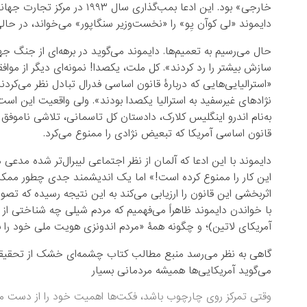
خارجی» بود. این ادعا بمب‌گذار
دایموند «لی کوآن یِو» را «نخست‌وزیر سنگاپور» می‌خواند، در حا
حال می‌رسیم به تعمیم‌ها. دایموند می‌گوید در برهه‌ای از جنگ 
«استرالیایی‌هایی که دربارۀ قانون اساسی فدرال تبادل نظر می‌کرد
نژادهای غیرسفید به استرالیا یکصدا بودند». ولی واقعیت این اس
به‌نام اندرو اینگلیس کلارک، دادستان کل تاسمانی،‌ تلاشی ناموف
قانون اساسی آمریکا که تبعیض نژادی را ممنوع می‌کرد.
دایموند با این ادعا که آلمان از نظر اجتماعی لیبرال‌تر شده مدعی
این کار را ممنوع کرده است!» اما یک اندیشمند جدی چطور ممکن 
اثربخشی این قانون را ارزیابی می‌کند به این نتیجه رسیده که تص
با خواندن دایموند ظاهراً‌ می‌فهمیم که مردم شیلی چه شناختی از ه
آمریکای لاتین)؛ و چگونه همۀ «مردم اندونزی هویت ملی خود را بد
گاهی به نظر می‌رسد منبع مطالب کتاب چشمه‌ای خشک از تحقیقی ما
می‌گوید آمریکایی‌ها همیشه مردمانی بسیار
وقتی تمرکز روی چارچوب باشد، فکت‌ها اهمیت خود را از دست م