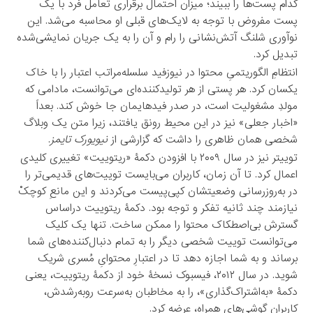
کدام پست‌ها را ببیند؛ میزان احتمال برقراری تعامل فرد با یک
پست مفروض با توجه به لایک‌های قبلی او محاسبه می‌شد. این
نوآوری شلنگ آتش‌نشانی را رام و آن را به یک جریان نمایشی‌شده
تبدیل کرد.
انتظامِ الگوریتمیِ محتوا در نیوزفید سلسله‌مراتب اعتبار را با خاک
یکسان کرد. هر پستی از هر تولیدکننده‌ای می‌توانست، مادامی که
مولدِ مشغولیت است، در صدر فیدهایمان جا خوش کند. بعداً
«اخبار جعلی» نیز در این محیط رونق یافتند، زیرا متن یک وبلاگ
شخصی همان ظاهری را داشت که گزارشی از
نیویورک تایمز
.
توییتر نیز در سال ۲۰۰۹ با افزودن دکمۀ «ریتوییت» تغییری کلیدی
اعمال کرد. تا آن زمان، کاربران می‌بایست توییت‌های قدیمی‌تر را
در به‌روزرسانی وضعیتشان کپی‌پیست می‌کردند و این مانعِ کوچکْ
نیازمند چند ثانیه تفکر و توجه بود. دکمۀ ریتوییت دراساس
گسترش بی‌اصطکاک محتوا را ممکن ساخت. تنها یک کلیک
می‌توانست توییت شخصی دیگر را به تمام دنبال‌کننده‌های شما
برساند و به شما اجازه دهد تا در اعتبارِ محتوایِ مُسری شریک
شوید. در سال ۲۰۱۲، فیسبوک نسخۀ خود از دکمۀ ریتوییت، یعنی
دکمۀ «به‌اشتراک‌گذاری»، را به مخاطبان به‌سرعت روبه‌رشدش،
کاربران گوشی‌های همراه، عرضه کرد.