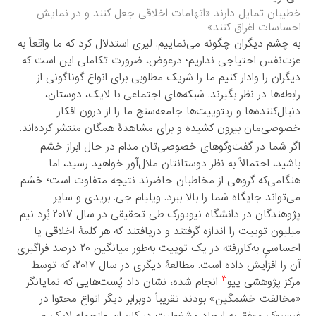
خطیبان تمایل دارند «اتهامات اخلاقی جعل کنند و در نمایش
احساسات اغراق کنند»
به چشم دیگران چگونه می‌نماییم. لیری استدلال کرد که ما واقعاً به
عزت‌نفس احتیاجی نداریم؛ درعوض، ضرورت تکاملی این است که
دیگران را وادار کنیم ما را شریک مطلوبی برای انواع گوناگونی از
رابطه‌ها در نظر بگیرند. شبکه‌های اجتماعی با لایک، دوستان،
دنبال‌کننده‌ها و ریتوییت‌ها جامعه‌سنج ما را از درون افکار
خصوصی‌مان بیرون کشیده و برای مشاهدۀ همگان منتشر کرده‌اند.
اگر شما در گفت‌وگوهای خصوصی‌تان مدام در حال ابراز خشم
باشید، احتمالاً به نظر دوستانتان ملال‌آور خواهید رسید، اما
هنگامی‌که گروهی از مخاطبان حاضرند نتیجه متفاوت است؛ خشم
می‌تواند جایگاه شما را بالا ببرد. ویلیام جی. بریدی و سایر
پژوهندگان در دانشگاه نیویورک طی تحقیقی در سال ۲۰۱۷ بُرد نیم
میلیون توییت را اندازه گرفتند و دریافتند که هر کلمۀ اخلاقی یا
احساسیِِ به‌کاررفته در یک توییت به‌طور میانگین ۲۰ درصد فراگیری
آن را افزایش داده است. مطالعۀ دیگری در سال ۲۰۱۷، که توسط
۳
مرکز پژوهشی پیو
انجام شده، نشان داد پُست‌هایی که نمایانگر
«مخالفت خشمگین» بودند تقریباً دوبرابر دیگر انواع محتوا در
فیسبوک موفق به ایجاد مشغولیت در کاربران -ازجمله لایک و