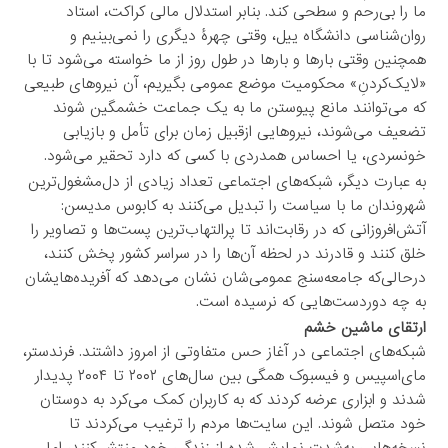
ما را بی‌رحم و سطحی کند. بنابر استدلال مالی کراکت، استاد
روان‌شناسی دانشگاه ییل، وقتی چهرۀ دیگری را نمی‌بینیم و
همچنین وقتی بارها و بارها در طول روز از ما خواسته می‌شود تا با
«لایک‌کردنِ» محکومیت موضع عمومی بگیریم، آن نیروهای طبیعی
که می‌توانند مانع پیوستن ما به یک جماعت خشمگین شوند
تضعیف می‌شوند، نیروهایی ازقبیل زمان برای تأمل و بازیابی
خونسردی، یا احساس همدردی با کسی که دارد تحقیر می‌شود.
به عبارت دیگر، شبکه‌های اجتماعی تعداد زیادی از دل‌مشغول‌ترین
شهروندان ما با سیاست را تبدیل می‌کنند به کابوس مدیسن:
آتش‌افروزانی که در رقابت‌اند تا پرالتهاب‌ترین پست‌ها و تصاویر را
خلق کنند و قادرند در لحظه آن‌ها را در سراسر کشور پخش کنند،
درحالی‌که جامعه‌سنج عمومی‌شان نشان می‌دهد که آفریده‌هایشان
به چه دوردست‌هایی که نرسیده است.
ارتقای ماشین خشم
شبکه‌های اجتماعی در آغاز حس متفاوتی از امروز داشتند. فرندستر،
مای‌اسپیس و فیسبوک همگی بین سال‌های ۲۰۰۲ تا ۲۰۰۴ پدیدار
شدند و ابزاری عرضه کردند که به کاربران کمک می‌کرد به دوستان
خود متصل شوند. این سایت‌ها مردم را ترغیب می‌کردند تا
نسخه‌هایی به‌شدت نمایشی‌شده از زندگی خود منتشر کنند، اما