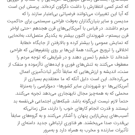
که کمتر کسی انتظارش را داشت دگرگون کرده‌اند. پرسش این است
که آیا این تغییرات می‌توانند فرضیاتی بی‌اعتبار سازند را که
مدیسن و سایر بنیان‌گذاران به‌وقت طراحی سیستمی برای حاکمیت
مردم داشتند. در قیاس با آمریکایی‌های قرن هجدهم -حتی اواخر
قرن بیستم-، شهروندان اکنون بیشتر به یکدیگر متصل‌اند، به‌انحایی
که نمایش عمومی را بیشتر کرده و بالارفتن از جایگاه خطابۀ
اخلاقی را ترویج می‌کند؛ همۀ این‌ها بر روی پلتفرم‌هایی که طراحی
شده‌اند تا خشم را تسری دهند و در شرایطی که توجه مردم را
معطوف می‌کنند به تنش‌های فوری و ایده‌های ناآزموده و منفک از
سنت، اندیشه و ارزش‌هایی که سابقاً تأثیر ثبات‌آمیزی اعمال
می‌کرده‌اند. این است دلیل آنکه که ما معتقدیم بسیاری از
آمریکایی‌ها -و شهروندان سایر کشورها- دموکراسی را به‌منزلۀ
محملی که به همه‌چیز مجال نابهنجاری می‌دهد تجربه می‌کنند.
حتماً لازم نیست این‌گونه باشد. شبکه‌های اجتماعی فی‌نفسه بد
نیستند و قدرت انجام کارهای خوب را دارند، مثل زمانی‌که
آسیب‌های پیش‌ازاین پنهان را آشکار می‌کنند و به گروه‌های سابقاً
بی‌قدرت صدا می‌بخشند. هر فناوریِ ارتباطیِ جدید دامنه‌ای از
تأثیرات سازنده و مخرب به همراه دارد و به‌مرور