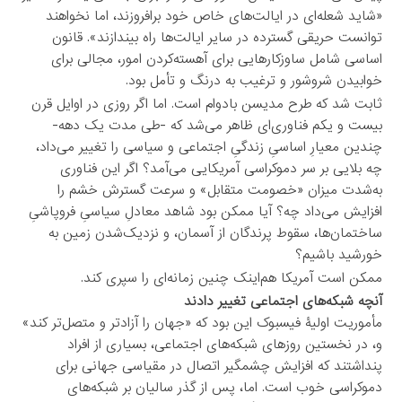
«شاید شعله‌ای در ایالت‌های خاص خود برافروزند، اما نخواهند
توانست حریقی گسترده در سایر ایالت‌ها راه بیندازند». قانون
اساسی شامل ساوزکارهایی برای آهسته‌کردن امور، مجالی برای
خوابیدن شروشور و ترغیب به درنگ و تأمل بود.
ثابت شد که طرح مدیسن بادوام است. اما اگر روزی در اوایل قرن
بیست و یکم فناوری‌ای ظاهر می‌شد که -طی مدت یک دهه-
چندین معیارِ اساسیِ زندگیِ اجتماعی و سیاسی را تغییر می‌داد،
چه بلایی بر سر دموکراسی آمریکایی می‌آمد؟ اگر این فناوری
به‌شدت میزان «خصومت متقابل» و سرعت گسترش خشم را
افزایش می‌داد چه؟ آیا ممکن بود شاهد معادلِ سیاسیِ فروپاشیِ
ساختمان‌ها، سقوط پرندگان از آسمان، و نزدیک‌شدن زمین به
خورشید باشیم؟
ممکن است آمریکا هم‌اینک چنین زمانه‌ای را سپری کند.
آنچه شبکه‌های اجتماعی تغییر دادند
مأموریت اولیۀ فیسبوک این بود که «جهان را آزادتر و متصل‌تر کند»
و، در نخستین روزهای شبکه‌های اجتماعی، بسیاری از افراد
پنداشتند که افزایش چشمگیر اتصال در مقیاسی جهانی برای
دموکراسی خوب است. اما، پس از گذر سالیان بر شبکه‌های