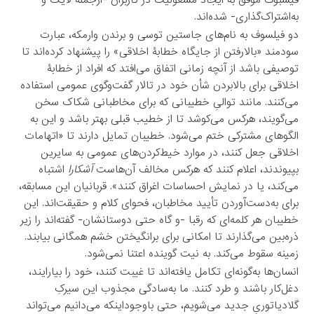
به‌اشتراک‌گذاری- شده‌اند.
دو فیلسوف به نام‌های جاستین توسی و برندن وارمکه، عبارت
سودمند «بالارفتن از جایگاه خطابۀ اخلاقی» را پیشنهاد کرده‌اند تا
توصیفی باشد از آنچه زمانی اتفاق می‌افتد که افراد از خطابۀ
اخلاقی برای بالابردن شأن خود در تالار گفت‌وگوی عمومی استفاده
می‌کنند. مانند توالیِ خطیبانی که برای مخاطبانی شکاک سخن
می‌گویند، هرکس می‌کوشد تا از خطیب قبلی بهتر باشد و این به
الگوهای مشترکی ختم می‌شود. خطیبان تمایل دارند تا «اتهامات
اخلاقی جعل کنند، در موارد خیط‌کردن‌های عمومی به سایرین
بپیوندند، اعلام کنند که هرکس مخالف آن‌هاست
آشکارا
اشتباه
می‌کند، یا در نمایش احساسات اغراق کنند». قربانیان این مسابقه،
برای به‌دست‌آوردن تأیید مخاطبان، فحوای کلام و حقیقت‌اند. این
خطیبان هر کلمه‌ای که رقبا -و گاه حتی دوستانشان- گفته‌اند را زیر
ذره‌بین می‌گذارند تا امکانی برای برانگیختن خشم همگانی بیابند.
زمینه سقوط می‌کند. به نیت گوینده اعتنا نمی‌شود.
انسان‌ها به‌گونه‌ای تکامل یافته‌اند تا غیبت کنند، خود را بیارایند،
دغل‌کار باشند و طرد کنند. ما به‌سادگی مجذوب این سیرکِ
گلادیاتوریِ جدید می‌شویم، حتی باوجوداینکه می‌دانیم می‌تواند