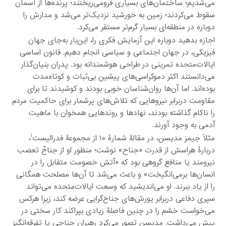
می‌شدیم؛ ساختمان‌های بسیاری فرومی‌ریختند؛ پرنده‌ها از آسمان
سقوط می‌کردند؛ زمین به خورشید نزدیک‌تر می‌شد و مدارش را
دوباره در منطقه‌ای بسیار گرم‌تر مستقر می‌کرد.
اجازه بدهید دوباره این آزمایش فکری را، این‌بار به‌جای جهان
فیزیکی، در جهان اجتماعی و سیاسی انجام دهیم. قانون اساسی
ایالات‌متحده تمرینی در طراحی هوشمندانه بود. پدران بنیان‌گذار
می‌دانستند اکثر دموکراسی‌های پیشین بی‌ثبات و کوتاه‌مدت
بوده‌اند. اما آن‌ها روان‌شناسان خوبی بودند و کوشیدند تا برای
مقاومت دربرابر نیروهایی که تلاش‌های پرشمار برای حاکمیت مردم
را ناکام گذاشته بودند، نهادها و روندهایی همخوان با ماهیت
آدمی به وجود آورند.
۱
مثلاً جیمز مدیسن، در مقالۀ شمارۀ ۱۰ از مجموعۀ فدرالیست
،
دربارۀ هراسش از قدرت «جناح» نوشت؛ منظور او از جناحْ تعصب
نیرومند یا منافع گروهی بود که «آتش خصومت متقابل را در
انسان‌ها برمی‌انگیخت» و باعث می‌شد تا آن‌ها مصلحت همگانی
را از یاد ببرند. او می‌اندیشید که وسعت ایالات‌متحده می‌تواند
سپری دفاعی دربرابر یورش‌های جناح‌گرایی عرضه کند، زیرا هرکس
می‌خواست خشم را در چنین فاصلۀ زیادی بپراکنَد کار سختی در
پیش می‌داشت. مدیسن تصور می‌کرد رهبران جناحی یا تفرقه‌انگیز