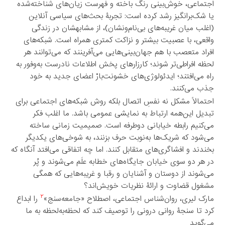
اجتماعی، خوش‌بینی رنگ باخته و فهرست زیان‌های شناخته‌شده
یا شک‌برانگیز رشد کرده است: تجربۀ بحث‌های سیاسی آنلاین
(اغلب میان غریبه‌های بی‌نام‌ونشان)، از مشابهشان در زندگی
واقعی، با عصبیت بیشتر و نزاکت کمتری همراه است. شبکه‌های
افراد متعصب با هم جهان‌بینی‌هایی می‌آفرینند که می‌توانند هر
لحظه افراطی‌تر شوند؛ کارزارهای پخش اطلاعات نادرست به‌وفور به
راه می‌افتند؛ ایدئولوژی‌های خشونت‌بارْ اعضای جدید به خود
جذب می‌کنند.
احتمالاً مشکل نه نفسِ اتصال بلکه روش شبکه‌های اجتماعی برای
تبدیل این‌همه ارتباط به نمایشی عمومی باشد. ما اغلب فکر
می‌کنیم رابطه خیابانی دوطرفه است. صمیمیت زمانی ساخته
می‌شود که شریک‌ها به‌نوبت حرف بزنند، به شوخی‌های یکدیگر
بخندند و افشاگری‌های متقابل کنند. اما چه اتفاقی می‌افتد آنگاه که
در هر دو سوی خیابان جایگاه‌های خطابه علَم می‌شوند و پُر
می‌شوند از دوستان و آشنایان و رقبا و غریبه‌هایی که همگی
مشغول قضاوت و ارائۀ نظریات خویش‌اند؟
۲
مارک لیری، روان‌شناس اجتماعی، اصطلاح «جامعه‌سنج»
را ابداع
کرد تا سنجۀ روانی درونی را توصیف کند که لحظه‌به‌لحظه به ما
می‌گوید