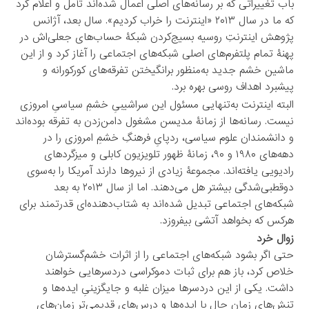
باب تغییراتی که بر رسانه‌های اصلی اعمال شده‌اند تأمل و اعلام کرد
که ما در سال ۲۰۱۳ «اینترنت را خراب کردیم». سال بعد، آژانس
پژوهش اینترنتِ روسیه بسیج‌کردن شبکۀ حساب‌های جعلی‌اش در
پهنۀ تمام پلتفرم‌های اصلی شبکه‌های اجتماعی را آغاز کرد و از این
ماشین خشم جدید به‌منظور برانگیختن تفرقه‌های کورکورانه و
پیشبرد اهداف روسی بهره برد.
البته اینترنت به‌تنهایی مسئول این سراشیبیِ خشمِ سیاسیِ امروزی
نیست. رسانه‌ها از زمانۀ مدیسن مشغول دامن‌زدن به تفرقه بوده‌اند
و دانشمندان علوم سیاسی، ردپایِ فرهنگِ خشمِ امروزی را در
دهه‌های ۱۹۸۰ و ۹۰، زمانۀ ظهور تلویزیون کابلی و میزگردهای
رادیویی یافته‌اند. مجموعۀ زیادی از نیروها دارند آمریکا را به‌سوی
دوقطبی‌شدگی بیشتر هل می‌دهند. اما از سال ۲۰۱۳ به بعد
شبکه‌های اجتماعی تبدیل شده‌اند به شتاب‌دهنده‌ای قدرتمند برای
هرکس که بخواهد آتشی بیفروزد.
زوال خرد
حتی اگر بشود شبکه‌های اجتماعی را از اثرات خشم‌گسترشان
خلاص کرد، باز هم برای ثبات دموکراسی دردسرهایی خواهند
داشت. یکی از این دردسرها میزان غلبه و جایگزینیِ ایده‌ها و
تنش‌های زمان حال با ایده‌ها و درس‌های قدیمی‌تر زمان‌های