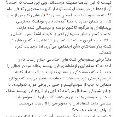
نیست که این ایده‌ها همیشه درست‌اند، ولی این هست که احتمالاً
آن ایده‌ها در درازمدت ارزشمندترند از اکثریت محتوایی که طی ماه
۵
گذشته به وجود آمده‌اند. اعضای نسل زد
(آن‌هایی که پس از سال
۱۹۹۵ یا همان حدود به دنیا آمده‌اند)، باوجوداینکه دسترسی
بی‌سابقه‌ای به هرآنچه تاکنون نوشته و دیجیتالی شده دارند،
احتمالاً کمتر از سایر نسل‌های اخیر با خرد انباشتۀ بشری آشنایی
یافته‌اند و بنابراین مستعد استقبال از ایده‌هایی‌اند که برایشان در
شبکۀ بلاواسطه‌شان شأن اجتماعی می‌آورد، اما درنهایت گمراه
شده‌اند.
مثلاً برخی پلتفرم‌هایِ شبکه‌هایِ اجتماعیِ جناحِ راست کاری
کرده‌اند که منفورترین ایدئولوژی قرن بیستم بتواند مردان جوانی را
جذب کند که تشنۀ درکی از معنا و تعلق‌اند و راغب به اینکه به
نازیسم فرصتی دوباره بدهند. درمقایسه، به‌نظر می‌رسد که جوانان
متمایل به چپ از سوسیالیسم و حتی در برخی موارد کمونیسم، با
چنان اشتیاقی استقبال می‌کنند که گویی از تاریخ قرن بیستم منفک
است. و نظرسنجی‌ها نشان می‌دهند که جوان‌ها از سراسر طیف
سیاسی دارند اعتقادشان به دموکراسی را از دست می‌دهند.
آیا راهی به عقب هست؟
شبکه‌های اجتماعی زندگی میلیون‌ها آمریکایی را با شتاب و نیرویی