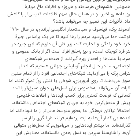
همچنین خشم‌های هرساعته و هرروزه و نظرات داغ دربارۀ
رویدادهای اخیر- و در همان حال سهم اطلاعات قدیمی‌تر را کاهش
داد. تأثیرات این تغییر چه می‌تواند باشد؟
ادموند بِرک، فیلسوف و سیاستمدار انگلیسی‌ایرلندی، در سال ۱۷۹۰
نوشت «ما می‌ترسیم مردم را رها کنیم تا هر یک براساس جیرۀ
خرد خود زندگی و تجارت کند، زیرا ظن آن داریم که این جیره در
هر فرد کوچک است، و نیز به‌نفع افراد است اگر از بانک عمومی و
سرمایۀ ملت‌ها و اعصار بهره گیرند». از صدقه‌سر شبکه‌های
اجتماعی، ما در حال انجام آزمایشی جهانی هستیم که اعتبار
هراس بِرک را می‌آزماید. شبکه‌های اجتماعی افراد را از تمام سنین
سوق می‌دهند تا روی آبروریزی، شوخی یا تنشِ روزْ تمرکز کنند، اما
اثرات آن می‌تواند به‌خصوص برای نسل‌های جوان عمیق‌تر باشد؛
کسانی که فرصت کمتری برای کسب ایده‌ها و اطلاعات قدیمی
پیش از متصل‌کردن خود به جریان شبکه‌های اجتماعی داشته‌اند.
احتمالاً نیاکان فرهنگی ما به‌طور متوسط عاقل‌تر از ما نبوده‌اند، اما
ایده‌هایی که از آن‌ها به ارث برده‌ایم فرایند غربالگری را از سر
گذرانده‌اند. ما بیشتر ایده‌هایی را می‌آموزیم که نسل‌های متوالی
آن‌ها را شایستۀ سپردن به نسل بعدی دانسته‌اند. معنایش این