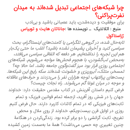
چرا شبکه‌های اجتماعی تبدیل شده‌اند به میدان
نفرت‌پراکنی؟
برای موفقیت و دیده‌شدن، باید عصبانی باشید و بی‌ادب
منبع : اتلانتیک ـ نویسنده ها :
جاناتان هایت و توبیاس
رُزاستاکوِل
تابه‌حال شده، در گروهی تلگرامی یا کامنت‌های اینستاگرام، بحث
سیاسی کنید و آخرش پشیمان نشده باشید؟ اغلب ما حتی یک‌بار
هم این تجربه را نداشته‌ايم. هر دفعه که اتفاقی سیاسی می‌افتد،
به‌محض لب‌گشودن، با هجوم فحش‌ها مواجه می‌شویم. شبکه‌های
اجتماعی روزی قرار بود میز گفت‌وگوی جامعه باشد. اما حالا چه؟
تمسخر، متلک‌، آبروریزی و خشونت شده‌اند سکه رایج این شبکه‌ها.
پست‌های پرالتهاب توجه هزاران نفر را می‌دزدند و حرف‌های عاقلانه
و موجه در میان غوغا گم می‌شوند. راه نجات چیست؟
فرض کنیم داستان آفرینش در کتاب مقدس حقیقت دارد: خداوند
جهان را در شش روز آفرید، ازجمله تمام قوانین فیزیک و تمام
ثابت‌های فیزیکی که در تمام کائنات کاربرد دارند. حال فرض کنیم
روزی در اوایل قرن بیست‌ویکم، خداوند از روی ملال و محضِ
تفریح، ثابت گرانشی را دو برابر کرده بود. زندگی‌کردن در هنگامۀ
چنین تغییری چه حسی می‌داشت؟ همۀ ما به‌سمت زمین کشیده