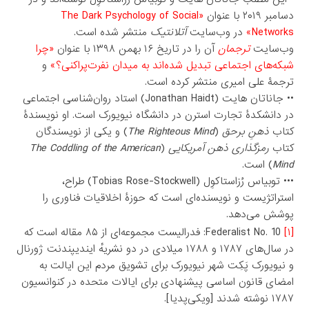
دسامبر ۲۰۱۹ با عنوان
«The Dark Psychology of Social
Networks»
در وب‌سایت
آتلانتیک
منتشر شده است.
وب‌سایت
ترجمان
آن را در تاریخ ۱۶ بهمن ۱۳۹۸ با عنوان
«چرا
شبکه‌های اجتماعی تبدیل شده‌اند به میدان نفرت‌پراکنی؟»
و
ترجمۀ علی امیری منتشر کرده است.
•• جاناتان هایت (Jonathan Haidt) استاد روان‌شناسی اجتماعی
در دانشکدۀ تجارت استرن در دانشگاه نیویورک است. او نویسندۀ
کتاب
ذهنِ برحق
(
The Righteous Mind
) و یکی از نویسندگان
کتاب
رمزگذاری ذهن آمریکایی
(
The Coddling of the American
Mind
) است.
••• توبیاس رُزاستاکوِل (Tobias Rose-Stockwell) طراح،
استراتژیست و نویسنده‌ای است که حوزۀ اخلاقیات فناوری را
پوشش می‌دهد.
[۱]
Federalist No. 10: فدرالیست مجموعه‌ای از ۸۵ مقاله است که
در سال‌های ۱۷۸۷ و ۱۷۸۸ میلادی در دو نشریهٔ ایندیپندنت ژورنال
و نیویورک پَکِت شهر نیویورک برای تشویق مردم این ایالت به
امضای قانون اساسی پیشنهادی برای ایالات متحده در کنوانسیون
۱۷۸۷ نوشته شدند [ویکی‌پدیا].