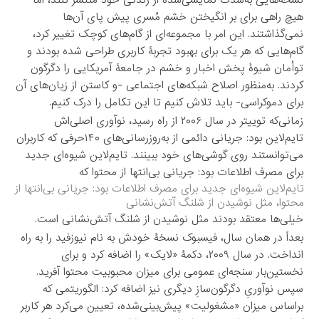
هیچ راهی برای بر انگیختن خشم مُسری پیش پای آن‌ها
نمی‌گذاشتند. این امر با مجموعه‌ای از گام‌های کوچک تغییر کرد،
گام‌هایی که هر یک برای بهبود تجربۀ کاربری طراحی شده بودند و
توأمان شیوۀ پخش اخبار و خشم در جامعۀ آمریکایی را دگرگون
کردند. به‌منظور اصلاح شبکه‌های اجتماعی -و کاستن از زیان‌های آن
برای دموکراسی- باید تلاش کنیم تا این تکامل را درک کنیم.
زمانی‌که توییتر در سال ۲۰۰۶ از راه رسید، نوآوری اصلی‌اش
تایم‌لاین بود: جریانی دائمی از به‌روزرسانی‌های ۱۴۰حرفی که کاربران
می‌توانستند روی گوشی‌های خود ببینند. تایم‌لاین شیوه‌ای جدید
برای مصرف اطلاعات بود: جریانی بی‌انتها از محتوا که
تایم‌لاین شیوه‌ای جدید برای مصرف اطلاعات بود: جریانی بی‌انتها از
محتوا، مثل نوشیدن از شلنگ آتش‌نشانی
خیلی‌ها معتقد بودند مثل نوشیدن از شلنگ آتش‌نشانی است.
بعداً در همان سال، فیسبوک نسخۀ خودش به نام نیوزفید را به راه
انداخت. در سال ۲۰۰۹، دکمۀ «لایک» را اضافه کرد و برای
نخستین‌بار سنجه‌ای عمومی برای میزان محبوبیت محتوا آفرید.
سپس نوآوریِ دگرگون‌سازِ دیگری نیز اضافه کرد: الگوریتمی که
براساس میزان «مشغولیت» پیش‌بینی‌شده، تعیین می‌کرد هر کاربر