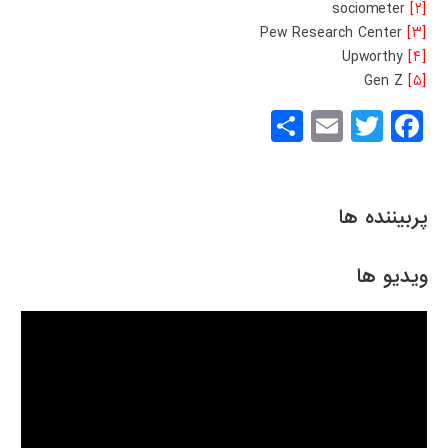
sociometer
[۲]
Pew Research Center
[۳]
Upworthy
[۴]
Gen Z
[۵]
S
E
T
F
h
m
wi
a
ar
ail
tt
c
e
er
e
پربیننده ها
b
o
ویدیو ها
o
k