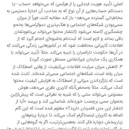
اصلی تأیید هویت ابتدایی را از هرکسی که می‌خواهد حساب -یا
دست‌کم حساب‌هایی از آن نوع که به صاحب آن اجازۀ دسترسی به
مخاطبانی گسترده می‌دهد- باز کند مطالبه کنند، فوراً از میزان
سمی‌بودن شبکه‌های اجتماعی و هک‌پذیری دموکراسی‌ها به‌نحو
چشمگیری کاسته می‌شود (انتشار محتوا می‌تواند بی‌نام‌ونشان
باقی بماند و لازم است که ثبت‌نام به‌شیوه‌ای انجام گیرد که از
اطلاعات کاربرانی محافظت شود که در کشورهایی زندگی می‌کنند که
در آن‌ها حکومت ناراضیان را تنبیه می‌کند. مثلاً تأیید می‌تواند با
همکاری یک سازمان غیرانتفاعی مستقل صورت گیرد).
۳. کاهش میزان سرایت اطلاعات بی‌کیفیت. از وقتی اصطکاک از
میان رفته است، شبکه‌های اجتماعی سمی‌تر شده‌اند. ثابت شده
است که بازگرداندن میزانی از اصطکاک به افزایش کیفیت محتوا
کمک می‌کند. مثلاً به‌محض‌آنکه کاربری نظری می‌دهد، هوش
مصنوعی می‌تواند متنی را که شبیه به نظراتی است که پیش‌ازاین
به‌عنوان سمی برچسب خورده‌اند شناسایی کند و بپرسد «آیا از
انتشار این متن اطمینان دارید؟» معلوم شده است که این گام
اضافه به کاربران اینستاگرام کمک می‌کند تا دربارۀ پیام‌های
زیان‌بخش دوباره فکر کنند. به‌همین‌ترتیب، اگر به گروه‌هایی از
خبرگان اجازه داده شود تا الگوریتم‌های توصیه را ازلحاظ تبعیض‌ها