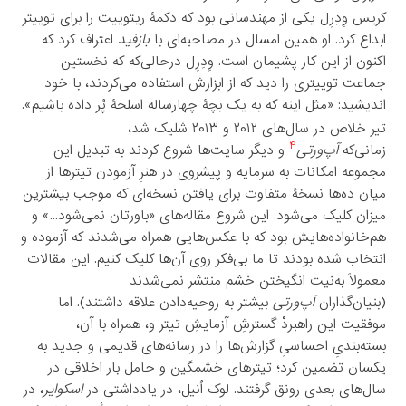
کریس وِدِرِل یکی از مهندسانی بود که دکمۀ ریتوییت را برای توییتر
ابداع کرد. او همین امسال در مصاحبه‌ای با
بازفید
اعتراف کرد که
اکنون از این کار پشیمان است. وِدِرِل درحالی‌که که نخستین
جماعت توییتری را دید که از ابزارش استفاده می‌کردند، با خود
اندیشید: «مثل اینه که به یک بچۀ چهارساله اسلحۀ پُر داده باشیم».
تیر خلاص در سال‌های ۲۰۱۲ و ۲۰۱۳ شلیک شد،
۴
زمانی‌که
آپ‌ورتی
و دیگر سایت‌ها شروع کردند به تبدیل این
مجموعه امکانات به سرمایه و پیشروی در هنرِ آزمودن تیترها از
میان ده‌ها نسخۀ متفاوت برای یافتن نسخه‌ای که موجب بیشترین
میزان کلیک می‌شود. این شروع مقاله‌های «باورتان نمی‌شود…» و
هم‌خانواده‌هایش بود که با عکس‌هایی همراه می‌شدند که آزموده و
انتخاب شده بودند تا ما بی‌فکر روی آن‌ها کلیک کنیم. این مقالات
معمولاً به‌نیت انگیختن خشم منتشر نمی‌شدند
(بنیان‌گذاران
آپ‌ورتی
بیشتر به روحیه‌دادن علاقه داشتند). اما
موفقیت این راهبردْ گسترشِ آزمایشِ تیتر و، همراه با آن،
بسته‌بندیِ احساسیِ گزارش‌ها را در رسانه‌های قدیمی و جدید به
یکسان تضمین کرد؛ تیترهای خشمگین و حامل بار اخلاقی در
سال‌های بعدی رونق گرفتند. لوک اُنیل، در یادداشتی در
اسکوایر
، در