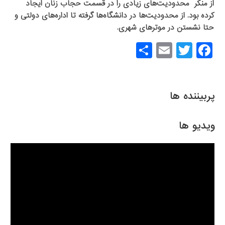
از منکر محدودیت‌های زیادی را در قسمت حجاب زنان ایجاد
کرده بود. از محدودیت‌ها در دانشگاه‌ها گرفته تا اداره‌های دولتی و
حتا نشستن در موترهای شهری.
S
E
T
F
h
m
wi
a
ar
ail
tt
c
e
er
e
پربیننده ها
b
o
ویدیو ها
o
k