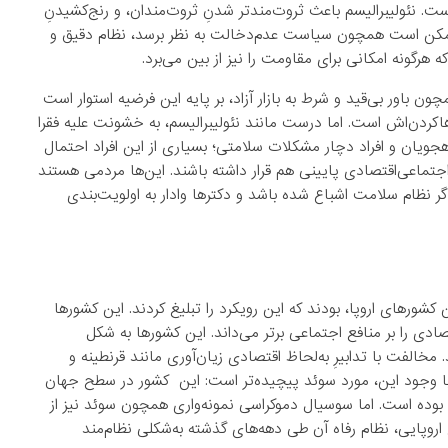
ست. نئولیبرالیسم باعث ثروت‌مندتر شدنِ ثروت‌مندان، و رنج‌کشیدنِ
 ممکن است همچون سیاست عدم‌دخالت به‌ نظر برسد، نظام دقیق و
گونه امکانی برای مقاومت را نیز از بین می‌برد.
چون باور بی‌قید و شرط به بازار آزاد، بر پایه این فرضیه استوار است
اکردن‌اش است. اما درست مانند نئولیبرالیسم، به خشونت علیه فقرا
اهجویان و افراد دچار مشکلات سلامتی؛ بسیاری از این افراد احتمال
 اجتماعی‌اقتصادی پایینی هم قرار داشته باشند. این‌ها مردمی هستند
راثر کووید ۱۹ قرار دارد، خصوصاً اگر نظام سلامت اشباع شده باشد و دکترها وادار به اولویت‌بندی
 کشورهای اروپا، بودند که این رویکرد را تبلیغ کردند. این کشورها
دی را بر منافع اجتماعی برتر می‌داند. این کشورها به شکل
فت با تدابیرِ به‌لحاظ اقتصادی زیان‌آوری مانند قرنطینه و
 با وجود این، مورد سوئد پیچیده‌تر است: این کشور در سطح جهان
ده است. اما سوسیال دموکراسی نمونه‌‌واری همچون سوئد نیز از
اروپایی، نظام رفاه آن طی دهه‌های گذشته به‌شکلی نظام‌مند