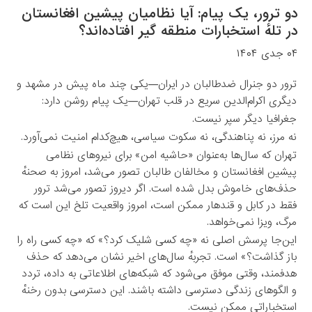
دو ترور، یک پیام: آیا نظامیان پیشین افغانستان
در تلهٔ استخبارات منطقه گیر افتاده‌اند؟
۰۴ جدی ۱۴۰۴
ترور دو جنرال ضدطالبان در ایران—یکی چند ماه پیش در مشهد و
دیگری اکرام‌الدین سریع در قلب تهران—یک پیام روشن دارد:
جغرافیا دیگر سپر نیست.
نه مرز، نه پناهندگی، نه سکوت سیاسی، هیچ‌کدام امنیت نمی‌آورد.
تهران که سال‌ها به‌عنوان «حاشیه امن» برای نیروهای نظامی
پیشین افغانستان و مخالفان طالبان تصور می‌شد، امروز به صحنهٔ
حذف‌های خاموش بدل شده است. اگر دیروز تصور می‌شد ترور
فقط در کابل و قندهار ممکن است، امروز واقعیت تلخ این است که
مرگ، ویزا نمی‌خواهد.
این‌جا پرسش اصلی نه «چه کسی شلیک کرد؟» که «چه کسی راه را
باز گذاشت؟» است. تجربهٔ سال‌های اخیر نشان می‌دهد که حذف
هدفمند، وقتی موفق می‌شود که شبکه‌های اطلاعاتی به داده، تردد
و الگوهای زندگی دسترسی داشته باشند. این دسترسی بدون رخنهٔ
استخباراتی ممکن نیست.