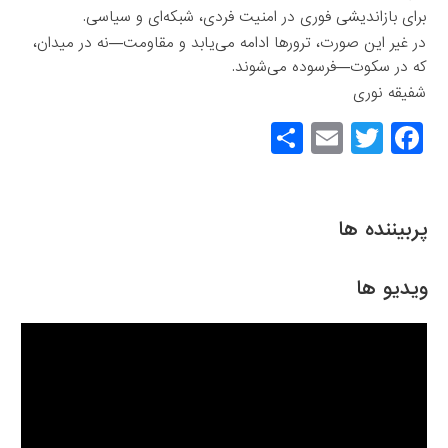
برای بازاندیشی فوری در امنیت فردی، شبکه‌ای و سیاسی.
در غیر این صورت، ترورها ادامه می‌یابد و مقاومت—نه در میدان،
که در سکوت—فرسوده می‌شوند.
شفیقه نوری
S
E
T
F
h
m
wi
a
ar
ail
tt
c
e
er
e
پربیننده ها
b
o
ویدیو ها
o
k