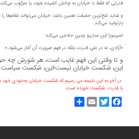
قدرتی که فقط با خیابان به چالش کشیده شود، یا سرکوب می‌کند یا ف
و شاید تلخ‌ترین حقیقت همین باشد:
خیابان می‌تواند نظام‌ها را ب
بازتولید می‌کند.
اسپینوزا این سناریو چنین حلاجی می‌کند:
«آزادی، نه در نفیِ قدرت، بلکه در فهم ضرورت آن آغاز می‌شود.»
و تا وقتی این فهم غایب است، هر شورش چه حق 
این، شکست خیابان نیست؛
این، شکست سیاست 
در آخر به این نتیجه می رسیم‌ که‌ شکست خیابان به‌خودیِ خود یک
با قدرت شکست خورده است.
S
E
T
F
h
m
wi
a
ar
ail
tt
c
e
er
e