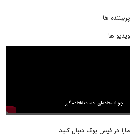
ar
ail
tt
c
e
er
e
پربیننده ها
b
o
ویدیو ها
o
k
چو ایستاده‌ای؛ دست افتاده گیر
مارا در فیس بوک دنبال کنید