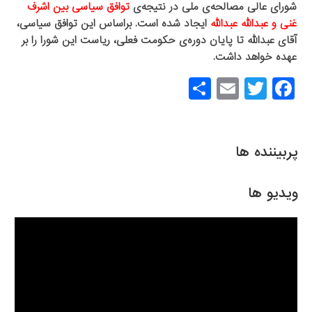
شورای عالی مصالحه‌ی ملی در نتیجه‌ی
توافق سیاسی بین اشرف
غنی و عبدالله عبدالله
ایجاد شده است. براساس این توافق سیاسی،
آقای عبدالله تا پایان دوره‌ی حکومت فعلی، ریاست این شورا را بر
عهده خواهد داشت.
S
E
T
F
h
m
wi
a
ar
ail
tt
c
e
er
e
پربیننده ها
b
o
ویدیو ها
o
k