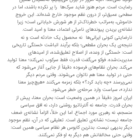
رضایت است. مردم هنوز شاید سرک‌ها
را پر نکرده باشند، اما در
سطحی عمیق‌تر،
از درون نظم موجود خارج شده‌اند
. این خروج
خاموش، به‌مراتب خطرناک‌تر از هر شورش خیابانی است؛ زیرا
نشانه‌ی بریدن پیوندهای نامرئیِ اعتماد، معنا و امید است.
نارضایتی کنونی ایرانی‌ها
نه محصول یک حادثه است و نه
نتیجه‌ی یک بحران مقطعی؛ بلکه برآیند
انباشت خستگی تاریخی
است: خستگی از وعده، از اصلاحِ تعلیق‌شده، از امیدهای
مدیریت‌شده. فوکو می‌گفت قدرت فقط سرکوب نمی‌کند؛ معنا تولید
می‌کند. بحرانِ نظام‌های فرسوده دقیقاً از جایی آغاز می‌شود که
حتی در تولید معنا هم ناتوان می‌شوند. وقتی مردم دیگر
نمی‌پرسند «چه باید کرد؟» بلکه زمزمه می‌کنند «هیچ‌چیز معنا
ندارد»، سیاست وارد مرحله‌ی خطر می‌شود.
ایران امروز دقیقاً در همین وضعیت است:
بحران معنا، پیش از
بحران قدرت
. جامعه نه آلترناتیو روشنی دارد، نه افق سیاسی
منسجم، نه رهبری مورد اجماع. اما این خلأ، الزاماً نشانه‌ی ضعف
جامعه نیست؛ نشانه‌ی
تعلیق
است. تعلیقی که در آن، نظم موجود
دیگر بدیهی نیست. بدترین کابوس هر نظام سیاسی همین است:
وقتی حتی مخالفانش هم دیگر به او فکر نمی‌کنند.