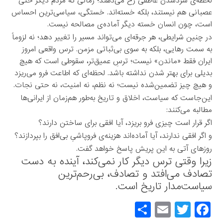
لحظه‌ی
سردشدن عاطفی
رخ می‌دهند؛ زمانی که مردم دیگر حتی
عصبانی هم نیستند، بلکه خسته‌اند. خستگی، سیاسی‌ترین احساس
است، چون انسان خسته دیگر آماده‌ی مصالحه نیست.
در چنین شرایطی، هر جرقه‌ای می‌تواند مسیر را تغییر دهد؛ نه لزوماً
به سمت رهایی، بلکه به سوی
بی‌ثباتی مزمن
. ترس واقعی امروز
ایران فقط «ماندن» نیست؛ ترسِ عمیق‌تر،
سقوطی است که هیچ
بدیلی برای بهتر شدن نداشته باشد
. لحظه‌ای که اطاعت فرو می‌ریزد
و هیچ چیز تضمین‌شده نیست؛ نه نظم، نه امنیت، نه حتی نجات.
این‌جاست که سیاست، اخلاق و تاریخ به‌طور هم‌زمان از ایرانی‌ها
مطالبه می‌کنند:
اگر قرار است چیزی فرو بریزد، آیا افقی برای ساختن دارند؟
و اگر افقی ندارند، آیا آماده‌اند هزینه‌ی فروپاشیِ بی‌افق را بپردازند؟
روزهای آتی به این پریش پاسخ خواهد گفت.
زیرا وقتی ترس دیگر کار نمی‌کند،
آینده به دست
تصادف می‌افتد
و تصادف، بی‌رحم‌ترین
سیاست‌مدار تاریخ است.
S
E
T
F