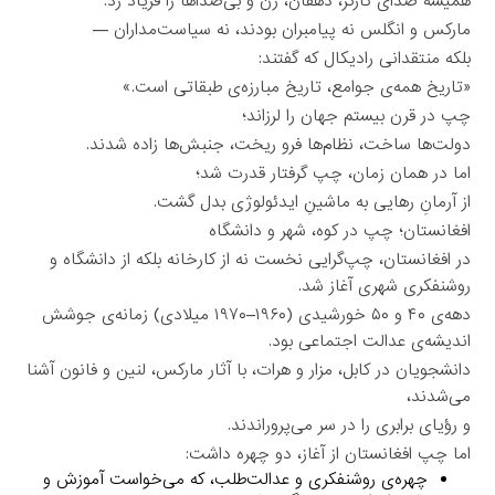
همیشه صدای کارگر، دهقان، زن و بی‌صداها را فریاد زد.
مارکس و انگلس نه پیامبران بودند، نه سیاست‌مداران —
بلکه منتقدانی رادیکال که گفتند:
«تاریخ همه‌ی جوامع، تاریخ مبارزه‌ی طبقاتی است.»
چپ در قرن بیستم جهان را لرزاند؛
دولت‌ها ساخت، نظام‌ها فرو ریخت، جنبش‌ها زاده شدند.
اما در همان زمان، چپ گرفتار قدرت شد؛
از آرمانِ رهایی به ماشینِ ایدئولوژی بدل گشت.
افغانستان؛ چپ در کوه، شهر و دانشگاه
در افغانستان، چپ‌گرایی نخست نه از کارخانه بلکه از دانشگاه و
روشنفکری شهری آغاز شد.
دهه‌ی ۴۰ و ۵۰ خورشیدی (۱۹۶۰–۱۹۷۰ میلادی) زمانه‌ی جوشش
اندیشه‌ی عدالت اجتماعی بود.
دانشجویان در کابل، مزار و هرات، با آثار مارکس، لنین و فانون آشنا
می‌شدند،
و رؤیای برابری را در سر می‌پروراندند.
اما چپ افغانستان از آغاز، دو چهره داشت:
چهره‌ی روشنفکری و عدالت‌طلب، که می‌خواست آموزش و