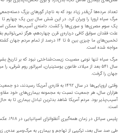
شکل‌های بیماری شامل تب، بدن‌درد و بوی تحمل‌ناپذیری بود که 
تعداد مرده‌ها آن‌قدر زیاد بود که به ناچار گورهای بزرگ دسته‌جم
مرگ سیاه اروپا را ویران کرد. در این شش سال بین یک چهارم تا ن
یک سوم مصری‌ها و سوری‌ها را کشت. دامنه‌ی آسیب‌ها ممکن است
علت فقدان سوابق کافی درباره‌ی قرن چهاردهم، هرگز نمی‌توانیم بفهمی
تخمین‌های ما چیزی بین ۵ تا ۱۴ درصد از تم
مواجه شده است.
مرگ سیاه تنها نوعی مصیبت زیست‌شناختی نبود که بر تاریخ بشریت
سال ۵۴۱ بعد از میلاد، طاعون یوستینیان، امپراتور روم شرقی، 
جهان را گرفت.
وقتی اروپایی‌ها در سال ۱۴۹۲ به قاره‌ی آمریک
هزاران سال، هر جمعیت نسبت به مجموعه بیماری‌های خود مقاوم
آسیب‌پذیر بود. مردم آمریکا شاهد بدترین تبادل بیماری تا به حال ب
است.
پلیس سیاتل در زمان همه‌گیری آنفلوانزای اسپانیایی در ۱۹۱۸. عکس: لایف/گتی.
طی صد سال بعد، ترکیبی از تهاجم و بیماری به مرگ‌و‌میر عده‌ی زیا