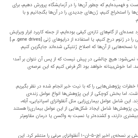
 و فهمیده‌ایم که چطور آن‌ها را در آزمایشگاه پرورش دهیم، برای
ا را استخراج کنیم، ژن‌های جدیدی را در آن‌ها بگنجانیم و با
.
ده‌ای از گام‌های تازه‌ی کیفی بوده‌ایم، از جمله کاربرد ابزار ویرایش
ژن‌ها به نام کریسپر که اجازه می‌دهد عملاً توالی‌های جدید ژنتیکی را در ژنوم درج کنیم، یا استفاده از درایو‌های ژنی [gene drives. م.]
ا نسخه‌هایی از آن‌ها که اصلاح ژنتیکی شده‌اند جایگزین کنیم.
ف نمی‌شود: هیچ چالشی در پیش نیست که از پس آن نتوان بر آمد؛
د. اما خوش‌بینانه خواهد بود اگر فرض کنیم که این عرصه‌ی
ا خطرات پژوهش‌هایی را که با نیت خیر انجام شده در نظر بگیریم.
شت. اما بخش کوچکی از این پژوهش‌ها انواع عوامل زنده‌ی
د. این شامل عوامل بیماری‌زایی مثل آنفلوانزای اسپانیایی، آبله،
وچکی از این پژوهش‌ها شامل ایجاد شکل‌هایی از این عوامل بیماری‌زا هستند
شتری دارند، و کشنده‌تر یا نسبت به واکسن یا درمان مقاوم‌تر
در سال ۲۰۱۲، ران فوشیه، ویروس‌شناس هلندی، جزئیات یک آزمایش بر نسخه‌ی اخیر اچ-۵-ان-۱ آنفلوانزای مرغی را منتشر کرد. این