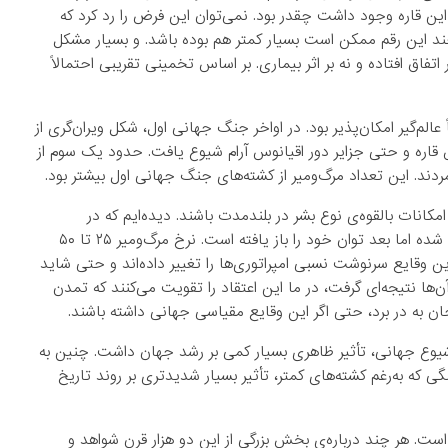
ین قاره وجود داشت چقدر بود. نمی‌توان این فرض را رد کرد که
 هر چند این رقم ممکن است بسیار کمتر هم بوده باشد. و بسیار مشکل
اق افتاده و نه بر اثر بیماری. بر اساس تخمینی تقریبی احتمالاً
الم‌گیر امکان‌پذیر بود. در اواخر جنگ جهانی اول، شکل ویران‌گری از
فلوانزای اسپانیایی، در شش قاره و حتی جزایر دور اقیانوس آرام شیوع یافت. حدود یک سوم از
امکانات بالقوه‌ی نوع بشر در بلندمدت باشند. دیده‌ایم که در
طاعون‌های دملی بزرگ حرکت تمدن در مناطق متأثر از بیماری کند شده اما بعد توان خود را باز یافته است. نرخ مرگ‌و‌میر ۲۵ تا ۵۰
ین وقایع سرنوشت نسبی امپراتوری‌ها را تغییر داده‌اند و حتی شاید
آن‌ها نتیجه‌ای گرفت، در ما این اعتقاد را تقویت می‌کنند که تمدن
ان به در برد، حتی اگر این وقایع مقیاسی جهانی داشته باشند.
رغم شیوع جهانی، تأثیر ظاهری بسیار کمی بر رشد جهان داشت. چنین به
 که به‌رغم کشته‌های کمتر، تأثیر بسیار شدیدتری بر روند تاریخ
ر سال به طول انجامیده است. هر چند درباره‌ی بخش بزرگی از این دو هزار قرن شواهد و