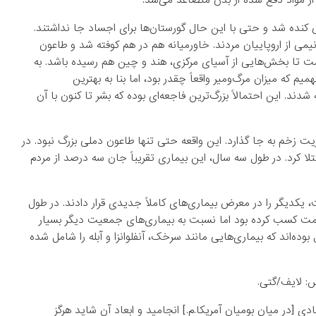
از مواد دفع شده از بدن متصاعد می‌شد.
عی کنده شد و حتی با این حال گورستان‌ها برای اجساد جا نداشتند.
یمی از اروپاییان مردند. خاورمیانه هم در هم کوفته شد و طاعون
 تا بخش‌هایی از آسیای مرکزی، هند و چین هم رسیده باشد. به
م که میزان مرگ‌و‌میر واقعاً چقدر بود، اما بنا به بهترین
ام مردم جهان کشته شدند. این احتمالاً بزرگ‌ترین فاجعه‌ای بوده که بشر تا کنون با آن
 زخم به جا گذارد. این واقعه حتی تنها طاعون دملی بزرگ نبود. در
را مبتلا کرد. در طول سه سال، این بیماری تقریباً جان سه درصد از مردم
ا رسیدند، دو جمعیت، یکدیگر را در معرض بیماری‌های کاملاً جدیدی قرار دادند. در طول
ت کسب کرده بود اما نسبت به بیماری‌های جمعیت دیگر بسیار
وده‌اند که بیماری‌هایی مانند سرخک، آنفلوانزا و آبله را شامل شده
دی [در میان بومیان آمریکا.م.] انجامید و ابعاد آن شاید هرگز