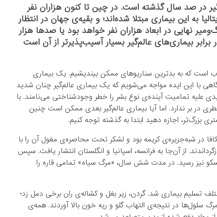
م‌گیر در صد سال گذشته است. در چین تا کنون هزاران نفر
الیا به این بیماری مبتلا شده‌اند؛ و بقیه‌ی جهان در انتظار
و‌میر نهایی در ابعاد هزاران نفر خواهد بود یا صدها هزار
رابر بیماری‌های عالم‌گیر بسیار آسیب‌پذیرتر از آن است
خوب است که به بدترین سناریو‌های ممکن بیندیشیم. یک بیماری
اهی با این ایده مواجه می‌شویم که یک بیماری عالم‌گیر چنان شدید
دی علیه تمامیت آینده‌ی نوع بشر را خطر وجودشناختی می‌نامند. با
گفت که ویروس جدید کرونا، کووید-۱۹، چنین خطری در بر ندارد. اما آیا بیماری عالم‌گیر بعدی ممکن است چنین
ری بزرگ‌تر، اجازه دهید ابتدا به گذشته توجه کنیم.
ن شهر کافا در شبه‌جزیره‌ی کریمه بود و لشکر تحت محاصره‌ی مغول آن را با
بازگرداندند. از آن‌جا به فرانسه، اسپانیا و انگلستان انتشار یافت. سپس
 مسکو نیز رسید. در مدت شش سال، «مرگ سیاه» تمامی قاره را
لف تسلیم بیماری شد. گردن، زیر بغل و کشاله‌ی ران برخی دمل‌ زد؛
 سلول‌ها در نتیجه‌ی التهاب گلو و ریه خون بالا آوردند. همه‌ی