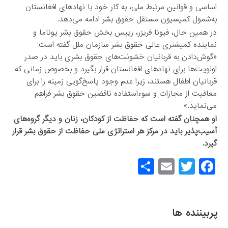
اساسی و قوانین مرتبط ملی، به کار خود با نهادهای افغانستان
به‌شمول کمیسیون مستقل حقوق بشر ادامه می‌دهد.
در همین حال، فیونا فریزر، رییس بخش حقوق بشر یوناما و
نماینده کمیشنری عالی حقوق بشر سازمان ملل گفته است:
«گوش‌دادن به قربانیان خشونت‌های حقوق بشری باید در صدر
اولویت‌ها برای نهادهای افغانستان قرار بگیرد و بخصوص زمانی که
قربانیان اطفال هستند، زیرا عدم وجود پاسخ‌گویی زمینه را برای
معافیت از مجازات و سوءاستفاده ناقضین حقوق بشر فراهم
می‌نماید.»
او همچنان گفته است که حفاظت از کودکان، زنان و دیگر گروه‌های
آسیب‌پذیر باید در مرکز هر استراتژی ملی حفاظت از حقوق بشر قرار
گیرد.
S
E
T
F
h
m
wi
a
ar
ail
tt
c
e
er
e
پربیننده ها