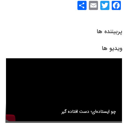
S
E
T
F
h
m
wi
a
ar
ail
tt
c
e
er
e
پربیننده ها
b
o
ویدیو ها
o
k
چو ایستاده‌ای؛ دست افتاده گیر