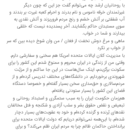
با روحانیان ارشد چه می‌توانم گفت جز این که چون دیگر
غیرتمندان خرقه ناموس و نام بدرند و احرام کعبه غیرت بر بندند و
آب شفقتی بر آتش خشم و رنج مردم فروریزند و آتش نقدی به
سوی مستبدان حاکم بگشایند. آخر پسندیده نیست که خلقی
بیدارند و شما در خواب.
ماهی و مرغ دوش نخفت از فغان / من وان شوخ دیده بین که سر
از خواب بر نکرد
با مدیریت کلان ایالات متحده امریکا هم سخنی و سفارشی دارم.
وقتی من از زندگی در ایران محروم و ممنوع شدم این کشور را برای
سکونت برگزیدم، اینک سال‌هاست در این جا ساکنم و از مزیّت
شهروندی برخوردارم. در دانشگاه‌های مختلف تدریس کرده‌ام و از
مردم‌سالاری و حق‌مداری سخن بسیار گفته‌ام و خصوصا دستگاه
قضای این کشور را بسیار ستودنی یافته‌ام.
هم‌زمان حکومت ایران را به سبب ستمگری و استبداد روحانی و
تبعیض و نقض حقوق بشر و سلب آزادی و شکنجه و فتل مخالفان
نقدهای بُرنده و گزنده کرده‌ام و خود به عقوبت‌های بسیار دچار
شده‌ام. با این‌همه نمی‌توانم دریابم که دولت ایالات متحده برای
برانداختن حاکمان ظالم چرا به مردم ایران ظلم می‌کند؟ و برای