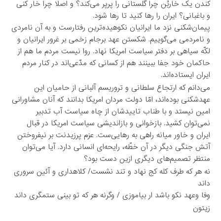
کندن یک خاربُن چرا گلستانی را پرپر می‌کند؟ و اصلا چرا خار کنی
و باغبانی؟ ایران را رها کنید تا رها شود.
پیمان‌شکنی نزد ما ایرانیان نکوهیده‌ترین رفتارست و به آن نامردی
و نامردمی می‌گوییم. شکستن عهد برجام زخمی بر غرور ایرانیان و
لکّه سیاهی بر دفتر سیاست امریکا نهاد. روا نیست مردم ما هم از
حاکمان خود جفا ببینند هم از کسانی که مدّعی‌اند در کنار مردم
ایران ایستاده‌اند.
می‌دانم که ارتجاع سلطانی و تروریسم آلبانی از حامیان این
عهدشکنی بوده‌اند، امّا دولت مردان امریکا بدانند که آنان مشاورانی
امین نیستد و با طناب تاییدشان از چاه سیاست آب تدبیر
نمی‌توان کشید. بازخوانی و باز‌اندیشی سیاست امریکا در قبال
ایران و خاور میانه راهی به رهایی‌ست. عزم پرزیدنت بر نیفروختن
آتش جنگی دیگر در آن خطّه، رایحه‌ای انسانی دارد. آیا می‌توان
منتظر تصمیم‌های دیگری ازین دست بود؟
نه هر که طرف کله کج نهاد و تند نشست/ کلاهداری و آئین سروری
داند
وفا وعهد نکو باشد ار بیاموزی / وگرنه هر که تو بینی ستمگری داند
زیتون