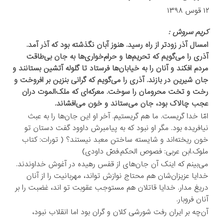
۱۲ قوس ۱۳۹۸
کریم سروش :
امسال آذر زودتر از راه رسید. هنوز آبان نگذشته بود که آذر آمد.
آذری را می‌گویم که تحریم‌ها و حرام‌خواری‌ها به جان بی‌طاقت
مردم افکند و آنان را به خیابان‌ها فرستاد تا گلوله آتشین بستانند و
جان شیرین در بازند. آذری را می‌گویم که گرانی بنزین بر افروخت و
رخت و تخت محرومان را سوخت. معرکه‌ای که ملک‌الموت دران
عجب چالاک بود، جان می‌ستاند و خون می‌افشاند.
امّا خدا گریست. ما هم گریستیم. آخر او این جان‌ها را به عبث
نیافریده بود. مگر او نبود که به پیامبرش داوود گفت دستان تو
خون ریخته‌اند و شایسته ساختن معبد نیستند؟ ( تورات: کتاب
ملوک.ابن عربی: فصوص الحکم.فصّ داودی)
می‌بینم که اینک آن جان‌های از قفس رهیده در آغوش خداوندند.
خدایا عزیزان‌شان هم محتاج نوازش تو‌اند، مهربانیت را از آنان
دریغ مدار. خدایا قاتلان هم مستوجب عقوبت تو اند، غضبت را بر
آنان فروبار.
آن‌چه بر ایران رفت شورشی کلان و گران بود اما انقلاب نبود،