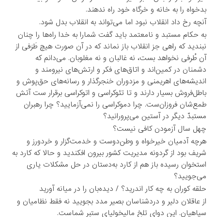
بدخواه را به خانه و خرگاه خود راه ندهند.
آنچه رخ داد انقلاب نبود اما می‌تواند به انقلاب بدل شود.
به حکام مستبد و نامعتمد باید گفت شمارا به خدا راه‌ها را چنان
نبندید که راهی جز انقلاب باز نماند که در آن صورت هیچ طَرَفی از
آن طُرفی نخواهد بست، نه غالبان و نه مغلوبان. می‌دانم که
دشمنان در کمین‌اند و اتاق‌های فکر و ارتش‌های نیرومند و
اندیشه‌های اهریمنی و مزدوران خنجر‌گذار و رسانه‌های حق‌پوش و
باطل‌فروش بسیار دارند و تا تئوکراسی و اتوکراسی برقرار ست آتش
طمع‌شان فروزان‌ست. چرا دموکراسی را نمی‌آزمایید؟ چرا رهبران
مستبدّ دیگر در آستین می‌پرورانید؟
چهل سال آزمودن کافی نیست؟
هرچه آدمیان خیر‌خواه و وطن‌دوست و خدمت‌گزار و خردورز و
شریف بود از گردونه مدیریت کشور بیرون افکندید و حالا که کارد به
استخوان رسیده باز هم از کارد به‌دستان در حل مشکلات یاری
می‌جویید؟
حلقه کوران به چه کار اندرید؟ / دیده‌بان را در میانه آورید
از عاقلان دلیر و دردشناسان بصیر مدد بجویید نه فقط نظامیان و
سپاهیان. این دوای تلخِ مالیخولیای ستبر شماست.