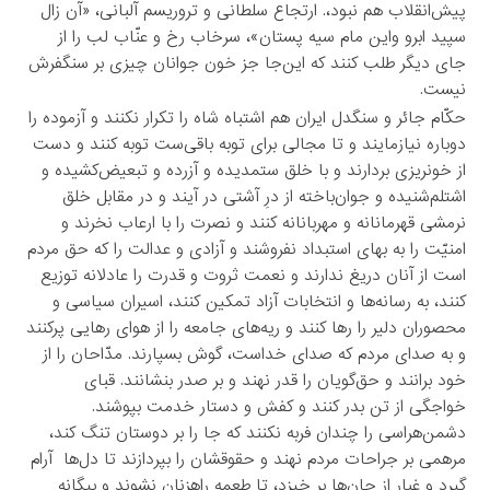
پیش‌انقلاب هم نبود،. ارتجاع سلطانی و تروریسم آلبانی، «آن زال
سپید ابرو واین مام سیه پستان»، سرخاب رخ و عنّاب لب را از
جای دیگر طلب کنند که این‌جا جز خون جوانان چیزی بر سنگفرش
نیست.
حکّام جائر و سنگدل ایران هم اشتباه شاه را تکرار نکنند و آزموده را
دوباره نیازمایند و تا مجالی برای توبه باقی‌ست توبه کنند و دست
از خونریزی بردارند و با خلق ستمدیده و آزرده و تبعیض‌کشیده و
اشتلم‌شنیده و جوان‌باخته از درِ آشتی در آیند و در مقابل خلق
نرمشی قهرمانانه و مهربانانه کنند و نصرت را با ارعاب نخرند و
امنیّت را به بهای استبداد نفروشند و آزادی و عدالت را که حق مردم
است از آنان دریغ ندارند و نعمت ثروت و قدرت را عادلانه توزیع
کنند، به رسانه‌ها و انتخابات آزاد تمکین کنند، اسیران سیاسی و
محصوران دلیر را رها کنند و ریه‌های جامعه را از هوای رهایی پرکنند
و به صدای مردم که صدای خداست، گوش بسپارند. مدّاحان را از
خود برانند و حق‌گویان را قدر نهند و بر صدر بنشانند. قبای
خواجگی از تن بدر کنند و کفش و دستار خدمت بپوشند.
دشمن‌هراسی را چندان فربه نکنند که جا را بر دوستان تنگ کند،
مرهمی بر جراحات مردم نهند و حقوقشان را بپردازند تا دل‌ها آرام
گیرد و غبار از جان‌ها بر خیزد، تا طعمه راهزنان نشوند و بیگانه