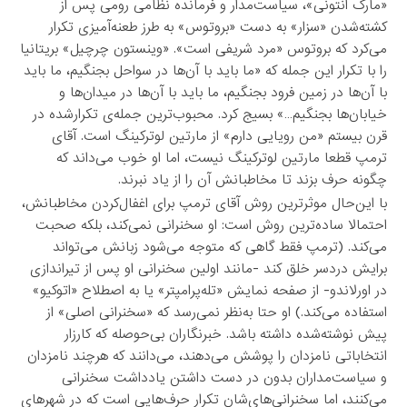
«مارک انتونی»، سیاست‌مدار و فرمانده نظامی رومی پس از
کشته‌شدن «سزار» به دست «بروتوس» به طرز طعنه‌آمیزی تکرار
می‌کرد که بروتوس «مرد شریفی است». «وینستون چرچیل» بریتانیا
را با تکرار این جمله که «ما باید با آن‌ها در سواحل بجنگیم، ما باید
با آن‌ها در زمین فرود بجنگیم، ما باید با آن‌ها در میدان‌ها و
خیابان‌ها بجنگیم…» بسیج کرد. محبوب‌ترین جمله‌ی تکرارشده در
قرن بیستم «من رویایی دارم» از مارتین لوترکینگ است. آقای
ترمپ قطعا مارتین لوترکینگ نیست، اما او خوب می‌داند که
چگونه حرف بزند تا مخاطبانش آن را از یاد نبرند.
با این‌حال موثرترین روش آقای ترمپ برای اغفال‌کردن مخاطبانش،
احتمالا ساده‌ترین روش است: او سخنرانی نمی‌کند، بلکه صحبت
می‌کند. (ترمپ فقط گاهی که متوجه می‌شود زبانش می‌تواند
برایش دردسر خلق کند -مانند اولین سخنرانی او پس از تیراندازی
در اورلاندو- از صفحه نمایش «تله‌پرامپتر» یا به اصطلاح «اتوکیو»
استفاده می‌کند.) او حتا به‌نظر نمی‌رسد که «سخنرانی اصلی» از
پیش نوشته‌شده داشته باشد. خبرنگاران بی‌حوصله که کارزار
انتخاباتی نامزدان را پوشش می‌دهند، می‌دانند که هرچند نامزدان
و سیاست‌مداران بدون در دست داشتن یادداشت سخنرانی
می‌کنند، اما سخنرانی‌های‌شان تکرار حرف‌هایی است که در شهرهای