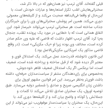
قبلی گفته‌اند. آقای ترمپ نیز همان‌طور که در بالا ذکر شد،
سخنرانی‌هایش اغلب تکرار استعاره‌ها و عبارات خودش است. با
این‌حال او واقعا فی‌البداهه صحبت می‌کند و از کلیشه‌های معمولی
دوری می‌کند. همین امر پوشش سخنرانی‌های وی را برای خبرنگاران
جذاب ساخته است. هر سخنرانی ترمپ می‌تواند خبرساز شود. این
اتفاق همانی است که با خطایی در مورد یک پرونده تقلب، جنجال
به‌پا کرد: آقای ترمپ اظهار داشت که قاضیِ که علیه وی حکم صادر
کرده است، مخالف وی بوده زیرا او «یک مکزیکی» است. (در واقع
قاضی مذکور یک امریکایی مکزیکی‌الاصل بود.)
این قانون نانوشته، قدرت‌مند عمل می‌کند. یک استدلال قوی و
معتبر اگر دیده شود که از قبل ساخته و پرداخته شده است، ضعیف
است، اما برعکس اگر یک استدلال ضعیف ظاهر خودجوش،
به‌خصوص برای رای‌دهندگان متنفر از سیاست‌مداران حرفه‌ای، داشته
باشد، قوی‌تر به‌نظر می‌رسد. این امر قوانین مشهور اورول برای
داشتن زبان انگلیسی صریح و صادق را شمشیر دولبه می‌سازد. طبق
توصیه اورول، یک سخنران صادق تلاش می‌کند تا کلمات و
جملاتش را کوتاه و واضح بیان کند و از کلیشه‌ها دوری کند. با
این‌حال، یک سخنران یا سیاست‌مدار عوام‌فریب نیز می‌تواند از این