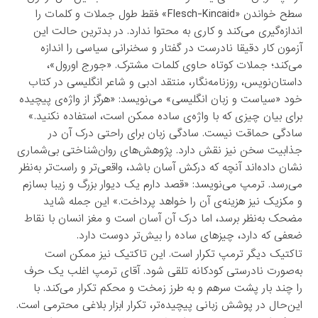
سطح خواندن «Flesch-Kincaid» فقط طول جملات و کلمات را
اندازه‌گیری می‌کند و کاری به محتوا ندارد. در بدترین حالت این
آزمون کار دقیقا نادرست در گفتار و سخنرانی سیاسی را اندازه
می‌کند؛ جملات کوتاه حاوی کلمات مشترک. «جورج اورول»،
داستان‌نویس، روزنامه‌نگار، منتقد ادبی و شاعر انگلیسی در کتاب
خود «سیاست و زبان انگلیسی» می‌نویسد: «هرگز از واژه‌ی پیچیده
برای بیان چیزی که با واژه‌‌ی ساده ممکن است، استفاده نکنید.»
سادگی حماقت نیست. ساد‌گی زبان برای راحتی درک آن در
جذابیت سخن نیز نقش دارد. پژوهش‌های روان‌شناختی بی‌شماری
نشان داده‌اند آنچه که درکش آسان باشد، واقعی‌تر و راست‌تر به‌نظر
می‌رسد. ترمپ می‌نویسد: «قصد دارم یک دیوار بزرگ و زیبا بسازم
و مکزیک نیز هزینه‌ی آن را خواهد پرداخت.» این جمله شاید
مضحک به‌نظر برسد، اما درک آن آسان است و مغز انسان با نقاط
ضعفی که دارد، چیزهای ساده را بیش‌تر دوست دارد.
تاکتیک دیگر ترمپ تکرار است. این تاکتیک نیز ممکن است
به‌صورت نادرستی کودکانه تلقی شود. آقای ترمپ اغلب یک حرف
را چند بار پشت سرهم و به طرز زمخت و محکم تکرار می‌کند. با
این‌حال در پوشش زبانی پیچیده‌تر، تکرار ابزار بلاغی محترمی است.