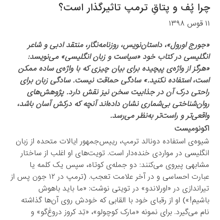
چرا پُف و پتاقِ ترمپ تاثیرگذار است؟
۱۱ قوس ۱۳۹۸
«جورج اورول»، داستان‌نویس، روزنامه‌نگار، منتقد ادبی و شاعر
انگلیسی در کتاب خود «سیاست و زبان انگلیسی» می‌نویسد:
«هرگز از واژه‌ی پیچیده برای بیان چیزی که با واژه‌‌ی ساده ممکن
است، استفاده نکنید.» سادگی حماقت نیست. ساد‌گی زبان برای
راحتی درک آن در جذابیت سخن نیز نقش دارد. پژوهش‌های
روان‌شناختی بی‌شماری نشان داده‌اند آنچه که درکش آسان باشد،
واقعی‌تر و راست‌تر به‌نظر می‌رسد.
اکونومیست
شیوه‌ی استفاده دونالد ترمپ، رییس‌جمهور ایالات متحده از زبان
انگلیسی در مواردی خنده‌دار است. تویت‌های او اغلب از ساختار
مشابهی پیروی می‌کنند: دو جمله‌ی کوتاه، سپس یک کلمه یا
عبارت احساسی و در آخر علامت تعجب. (ترمپ در ۱۲ جون پس از
تیراندازی در «اورلاندو» در تویتی نوشت: «ما باید باهوش
باشیم!») او از رقبای خود با القابی که خودش روی آن‌ها گذاشته
نام می‌گیرد. برای نمونه «مارک کوچولو»، «تِد کروز دروغ‌گو» و