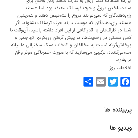
ابزارها استفاده کند. اورول به قدرت طلسم زبان واضح برای
ساده‌ساختن دروغ و حرف ترسناک معتقد بود. اما هستند
رای‌دهندگان که نمی‌توانند دروغ را تشخیص دهند و همچنین
هستند رای‌دهندگان که دوست دارند حرف ترسناک بشنوند. اگر
شما در اطراف‌تان به قدر کافی از این افراد داشته باشید، آن‌وقت با
کمی سستی در واقعیت‌ها، در پیش گرفتن رویکردی تهاجمی و
پرخاش‌گرانه نسبت به مخالفان و انتخاب سبک سخنرانی عامیانه
مسحورکننده، ترکیبی می‌سازید که به‌صورت خطرناکی موثر واقع
می‌شود.
اطلاعات روز
S
E
T
F
h
m
wi
a
ar
ail
tt
c
e
er
e
پربیننده ها
b
o
ویدیو ها