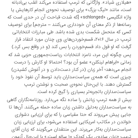
«هیلاری شیاد». واژگانی که ترمپ استفاده می‌کند اغلب بی‌ادبانه
است، مانند «لیگ بزرگ» برای توصیف نحوه‌‌ی انجام کارهایش یا
واژه انگلیسی «schlonged» [که شدت قباحت آن در حدی است که
رسانه‌ها از ذکر معنای آن خودداری می‌کنند – مترجم] برای توصیف
کسی که متحمل شکست بدی شده باشد. طی مبارزات انتخاباتی
ترمپ در سال ۲۰۱۶، قسم‌خوردن‌های وی چنان مورد انتقاد قرار
گرفت که او قول داد قسم‌خوردن را بس کند (و در واقع بس کرد.)
پس چگونه این مرد، نامزد انتخابات ریاست‌جمهوری حزبی شد که
زمانی «ابراهام لینکلن» عضو آن بود؟ احتمالا او کارش را درست
انجام می‌دهد؛ آخر زبان (در کنار دست‌دادن و در آغوش کشیدن)
چیزی است که همه‌ی سیاست‌مداران باید توسط آن نفوذ خود را
گسترش دهند. با این‌حال نحوه‌ی صحبت و نوشتن ترمپ
سیاست‌مداران باتجربه‌تر بسیاری را گیج کرده است.
بیش از همه ترمپ زبانش را ساده نگه می‌دارد. روزنامه‌نگاران گاهی
به سیاست‌مداران به‌دلیل داشتن زبان ساده حمله می‌کنند. آن‌ها تا
جایی پیش می‌روند که حتا مقیاسی را که برای ارزیابی دشواری
خواندن در مکاتب امریکایی استفاده می‌شود، برای ارزیابی زبان
سیاست‌مداران به‌کار می‌برند. این منتقدان می‌گویند که زبان آقای
ترمپ «زبان ساده‌ی یک کودک ۱۰ ساله است.» با این‌حال آزمون