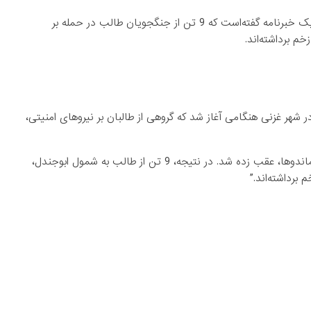
قول اردوی عملیات خاص کوماندو امروز چهارشنبه (اول اسد) در یک خبرنامه گفته‌است که 9 تن از جنگجویان طالب در حمله بر
م برداشته‌اند.
 شهر غزنی هنگامی آغاز شد که گروهی از طالبان بر نیروهای امنیتی،
خبرنامه می‌افزاید که “حمله طالبان به زود ترین فرصت از سوی کوماندوها، عقب زده شد. در نتیجه، 9 تن از طالب به شمول ابوجندل،
برداشته‌اند.”