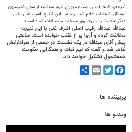
نتیجه‌ی انتخابات ریاست‌جمهوری امروز سه‌شنبه از سوی کمیسیون
مستقل انتخابات اعلام شد. براساس این نتایج، اشرف غنی یکبار
دیگر به‌حیث رییس‌جمهور منتخب مردم اعلام شده است.
عبدالله عبدالله رقیب اصلی اشرف غنی با این نتیجه
مخالفت کرده و آن‌را پر از تقلب خوانده است. ساعتی
پیش آقای عبدالله در یک نشست در جمعی از هوادارانش
ظاهر شد و گفت که تیم ثبات و همگرایی حکومت
همه‌شمول تشکیل خواهد داد.
S
E
T
F
h
m
wi
a
ar
ail
tt
c
e
er
e
پربیننده ها
b
o
ویدیو ها
o