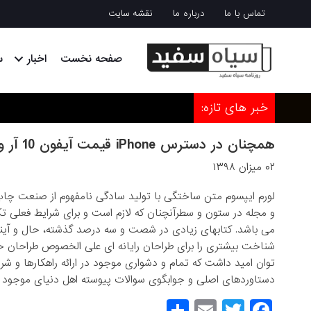
تماس با ما
درباره ما
نقشه سایت
صفحه نخست
اخبار
س
خبر های تازه:
قیمت آیفون 10 آر و آیفون 8 کاهش یافت؛ مدل های قدیمی iPhone همچنان در دسترس
۰۲ میزان ۱۳۹۸
لورم ایپسوم متن ساختگی با تولید سادگی نامفهوم از صنعت چاپ و
و مجله در ستون و سطرآنچنان که لازم است و برای شرایط فعلی تکنو
می باشد. کتابهای زیادی در شصت و سه درصد گذشته، حال و آینده
شناخت بیشتری را برای طراحان رایانه ای علی الخصوص طراحان خل
توان امید داشت که تمام و دشواری موجود در ارائه راهکارها و 
دستاوردهای اصلی و جوابگوی سوالات پیوسته اهل دنیای موجود طرا
S
E
T
F