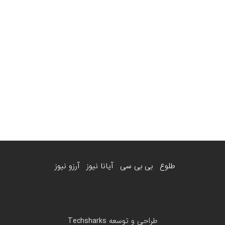
طلوع
بی بی سی
آیانا نیوز
آرزو نیوز
طراحی و توسعه
Techsharks