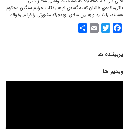
آقای غنی قبلا گفته بود که صلاحیت رهایی ۴۰۰ زندانی
باقی‌مانده‌ی طالبان که به گفته‌ی او به ارتکاب جرایم سنگین محکوم
هستند، را ندارد و به این منظور لویه‌جرگه مشورتی را فرا می‌خواند.
S
E
T
F
h
m
wi
a
ar
ail
tt
c
e
er
e
پربیننده ها
b
o
ویدیو ها
o
k