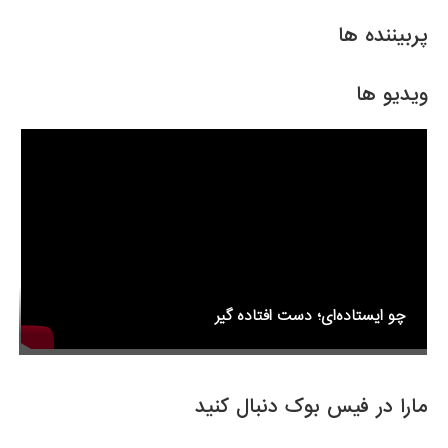
ar
ail
tt
c
e
er
e
پربیننده ها
b
o
ویدیو ها
o
k
چو ایستاده‌ای؛ دست افتاده گیر
مارا در فیس بوک دنبال کنید