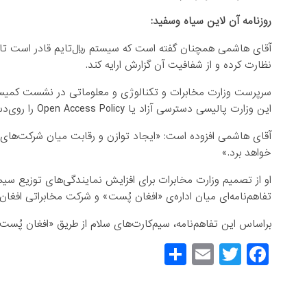
روزنامه آن لاین سیاه وسفید:
آقای هاشمی همچنان گفته است که سیستم ریال‌تایم قادر است تا
نظارت کرده و از شفافیت آن گزارش ارایه کند.
سرپرست وزارت مخابرات و تکنالوژی و معلوماتی در نشست کمیس
این وزارت پالیسی دسترسی آزاد یا Open Access Policy را روی‌دست دارد تا میان شرکت‌های مخابراتی توازن ایجاد کند.
آقای هاشمی افزوده است: «ایجاد توازن و رقابت میان شرکت‌های 
خواهد برد.»
او از تصمیم وزارت مخابرات برای افزایش نمایندگی‌های توزیع سیم
تفاهم‌نامه‌ای میان اداره‌ی «افغان پُست» و شرکت مخابراتی افغان
براساس این تفاهم‌نامه، سیم‌کارت‌های سلام از طریق «افغان پُس
S
E
T
F
h
m
wi
a
ar
ail
tt
c