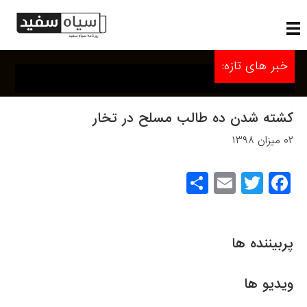
خبر های تازه:
کشته شدن ده طالب مسلح در تخار
۰۲ میزان ۱۳۹۸
S
E
T
F
h
m
wi
a
ar
ail
tt
c
پربیننده ها
e
er
e
b
ویدیو ها
o