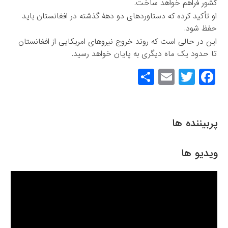
کشور فراهم خواهد ساخت.
او تأکید کرده که دستاوردهای دو دهۀ گذشته در افغانستان باید
حفظ شود.
این در حالی است که روند خروج نیروهای امریکایی از افغانستان
تا حدود یک ماه دیگری به پایان خواهد رسید.
S
E
T
F
h
m
wi
a
ar
ail
tt
c
e
er
e
پربیننده ها
b
o
ویدیو ها
o
k