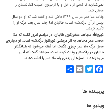
نمی‌گذارند تا کسی از داخل و یا از بیرون امنیت افغانستان را
مختل کند.
وفات ملا عمر در سال ۱۳۹۴ فاش شد و گفته شد که او دو سال
پیش از آن درگذشته است؛ طالبان اما چند سال بعد مرگ او را
تأیید کردند.
ذبیح‌الله مجاهد سخن‌گوی طالبان، در مراسم امروز گفت که ملا
محمد عمر مجاهد به اثر مریضی توبرکلوز درگذشته است. او درباره‌ی
محل مرگ ملا عمر چیزی نگفت اما گفته می‌شود که بنیانگذار
طالبان در پاکستان وفات کرده است. مجاهد گفت که آنان
می‌خواهد تا نسل‌های بعدی راه ملا عمر را ادامه دهند.
S
E
T
F
h
m
wi
a
ar
ail
tt
c
e
er
e
پربیننده ها
b
o
ویدیو ها