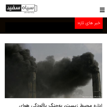
خبر های تازه:
اداره محیط زیست، به‌جنگ باآلودگی هوای