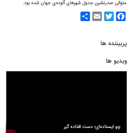
متوالی صدرنشین جدول شهرهای آلوده‌ی جهان شده بود.
S
E
T
F
h
m
wi
a
ar
ail
tt
c
e
er
e
پربیننده ها
b
o
ویدیو ها
o
k
چو ایستاده‌ای؛ دست افتاده گیر