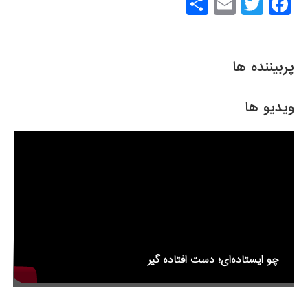
S
E
T
F
h
m
wi
a
ar
ail
tt
c
e
er
e
پربیننده ها
b
o
ویدیو ها
o
k
چو ایستاده‌ای؛ دست افتاده گیر