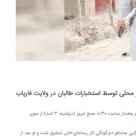
ر محلی توسط استخبارات طالبان در ولایت فاریاب
این مرکز در توییتی نوشته است که علاءالدین ایرکین، خبرنگار سلام وطندار ساعت ۱۰:۳۰ صبح امروز (دوشنبه، ۳ اسد) از سوی
رکین به‌خاطر «چگونگی کار رسانه‌ای‌»اش تحقیق شده و او بعد از