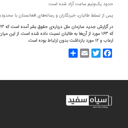
حدود یک‌ونیم ساعت آزاد شده است.
پس از تسلط طالبان، خبرنگاران و رسانه‌های افغانستان با محدو
ارعاب و ۱۲ مورد بازداشت بدون ارتباط بوده است.
S
E
T
F
h
m
wi
a
ar
ail
tt
c
e
er
e
b
o
o
k