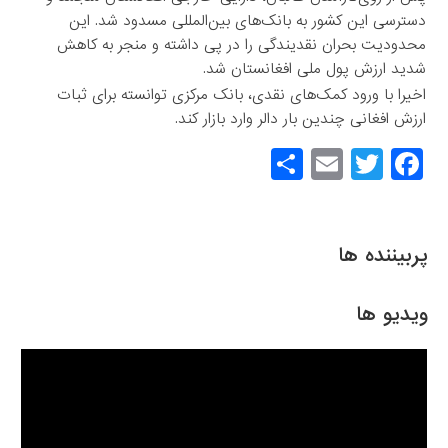
دسترسی این کشور به بانک‌های بین‌المللی مسدود شد. این
محدودیت بحران نقدیندگی را در پی داشته و منجر به کاهش
شدید ارزش پول ملی افغانستان شد.
اخیرا با ورود کمک‌های نقدی، بانک مرکزی توانسته برای ثبات
ارزش افغانی چندین بار دالر وارد بازار کند.
S
E
T
F
h
m
wi
a
ar
ail
tt
c
e
er
e
پربیننده ها
b
o
ویدیو ها
o
k