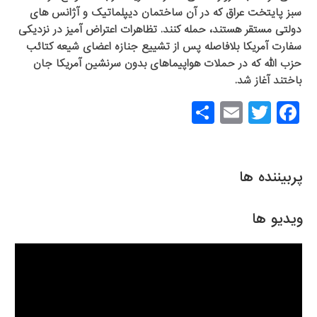
سبز پایتخت عراق که در آن ساختمان دیپلماتیک و آژانس های
دولتی مستقر هستند، حمله کنند. تظاهرات اعتراض آمیز در نزدیکی
سفارت آمریکا بلافاصله پس از تشییع جنازه اعضای شیعه كتائب
حزب الله كه در حملات هواپیماهای بدون سرنشین آمریكا جان
باختند آغاز شد.
S
E
T
F
h
m
wi
a
ar
ail
tt
c
e
er
e
پربیننده ها
b
o
ویدیو ها
o
k