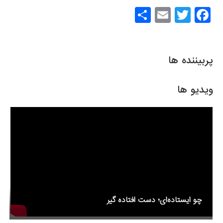
S
E
T
F
h
m
wi
a
ar
ail
tt
c
e
er
e
پربیننده ها
b
o
ویدیو ها
o
k
چو ایستاده‌ای؛ دست افتاده گیر