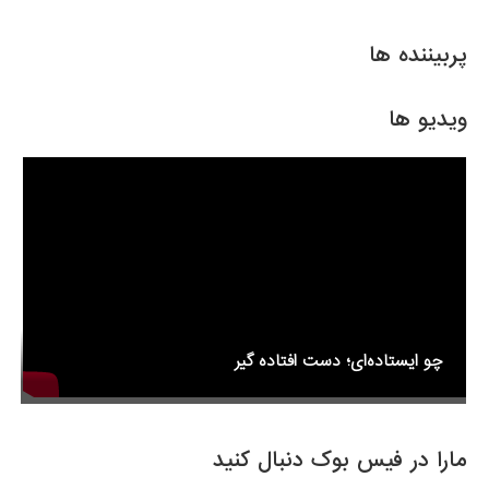
ar
ail
tt
c
e
er
e
پربیننده ها
b
o
ویدیو ها
o
k
چو ایستاده‌ای؛ دست افتاده گیر
مارا در فیس بوک دنبال کنید