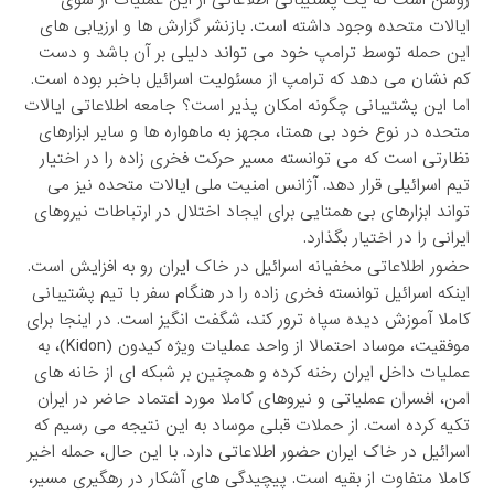
روشن است که یک پشتیبانی اطلاعاتی از این عملیات از سوی
ایالات متحده وجود داشته است. بازنشر گزارش ها و ارزیابی های
این حمله توسط ترامپ خود می تواند دلیلی بر آن باشد و دست
کم نشان می دهد که ترامپ از مسئولیت اسرائیل باخبر بوده است.
اما این پشتیبانی چگونه امکان پذیر است؟ جامعه اطلاعاتی ایالات
متحده در نوع خود بی همتا، مجهز به ماهواره ها و سایر ابزارهای
نظارتی است که می توانسته مسیر حرکت فخری زاده را در اختیار
تیم اسرائیلی قرار دهد. آژانس امنیت ملی ایالات متحده نیز می
تواند ابزارهای بی همتایی برای ایجاد اختلال در ارتباطات نیروهای
ایرانی را در اختیار بگذارد.
حضور اطلاعاتی مخفیانه اسرائیل در خاک ایران رو به افزایش است.
اینکه اسرائیل توانسته فخری زاده را در هنگام سفر با تیم پشتیبانی
کاملا آموزش دیده سپاه ترور کند، شگفت انگیز است. در اینجا برای
موفقیت، موساد احتمالا از واحد عملیات ویژه کیدون (Kidon)، به
عملیات داخل ایران رخنه کرده و همچنین بر شبکه ای از خانه های
امن، افسران عملیاتی و نیروهای کاملا مورد اعتماد حاضر در ایران
تکیه کرده است. از حملات قبلی موساد به این نتیجه می رسیم که
اسرائیل در خاک ایران حضور اطلاعاتی دارد. با این حال، حمله اخیر
کاملا متفاوت از بقیه است. پیچیدگی های آشکار در رهگیری مسیر،