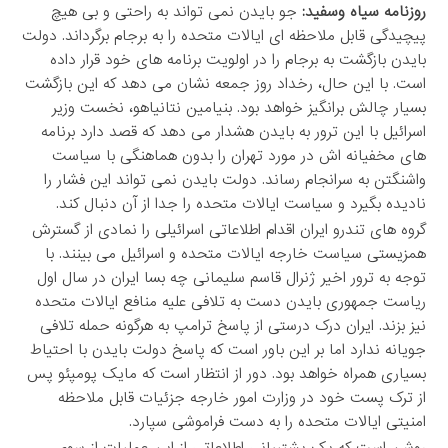
روزنامه سیاه وسفید:
جو بایدن نمی تواند به راحتی و بی هیچ
پیچیدگی قابل ملاحظه ای ایالات متحده را به برجام برگرداند. دولت
بایدن بازگشت به برجام را در اولویت برنامه های خود قرار داده
است. با این حال، رخداد روز جمعه نشان می دهد که این بازگشت
بسیار چالش برانگیز خواهد بود. بنیامین نتانیاهو، نخست وزیر
اسرائیل با این ترور به بایدن هشدار می دهد که قصد دارد برنامه
های مخفیانه اش در مورد تهران را بدون هماهنگی با سیاست
واشنگتن به سرانجام رساند. دولت بایدن نمی تواند این فشار را
نادیده بگیرد و سیاست ایالات متحده را جدا از آن دنبال کند.
گروه های تندرو ایران اقدام اطلاعاتی اسرائیلی را نمادی از گسترش
همزیستی سیاست خارجه ایالات متحده و اسرائیل می بینند. با
توجه به ترور اخیر ژنرال قاسم سلیمانی چه بسا ایران در سال اول
ریاست جمهوری بایدن دست به تلافی علیه منافع ایالات متحده
نیز بزند. ایران درک درستی از پاسخ ترامپ به هرگونه حمله تلافی
جویانه ندارد اما بر این باور است که پاسخ دولت بایدن با احتیاط
بسیاری همراه خواهد بود. دور از انتظار است که مایک پومپئو پس
از ترک پست خود در وزارت امور خارجه جزئیات قابل ملاحظه
امنیتی ایالات متحده را به دست فراموشی سپارد.