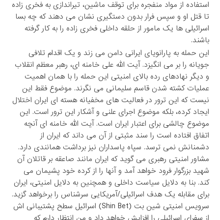
استفاده از مواد منفجره برای توقف ماشین، تیراندازی به فخری زاده
تا قتل او و سپس فرار بدون دستگیری نشان می دهند که چه بسا
اسرائیلی ها یک مامور از حلقه داخلی فخری زاده را به کار گرفته
باشند.
این حمله به پارانویای ایرانی دامن می زند و یک اقدام تلافی
جویانه را بر می انگیزد. آیت الله علی خامنه ای، رهبر معظم انقلاب
و دیگر نهادهای رده بالای امنیتی این حمله را با همان اهمیت
عملیات کشته شدن قاسم سلیمانی می نگرند. موضوع فقط این
نیست که این ترور در فعالیت های مخفیانه هسته ای ایران اختلال
ایجاد کرده، بلکه موضوع اجرای علنی و آشکار این ترور است. این
موضوع چالشی برای اعتبار ایران است. آیت الله خامنه ای آنچه
اتفاق افتاده است را سند مثبتی از آن می داند که ایران از
دشمنانش نمی ترسد. سپاه پاسداران نیز برداشت همانندی دارد.
مشاور امنیتی رهبری می گوید که ایران مانند صاعقه بر قاتلان آن
شهید بزرگوار فرود خواهد آمد و آنها را از کرده خود پشیمان می
کند. بنا به دلایل سیاست داخلی و همچنین به دلایل امنیتی، ایران
برای مقابله یک هدف اسرائیلی/آمریکایی سرشناس را برخواهد گزید.
سرویس امنیتی شین بت (Shin Bet) اسرائیل سطح پشتیبانی اش
از سفرای اسرائیلی را افزایش خواهد داد و من انتظار دارم که