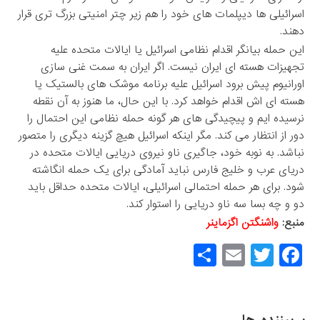
اسرائیلی ها دیپلمات های خود را هم زیر چتر امنیتی بزرگ تری قرار
دهند.
این حمله بیانگر اقدام نظامی اسرائیل یا ایالات متحده علیه
تجهیزات هسته ای ایران نیست. اگر ایران به سمت غنی سازی
اورانیوم پیش برود اسرائیل علیه برنامه موشک های بالستیک یا
هسته ای اش اقدام خواهد کرد. با این حال، ما هنوز به آن نقطه
نرسیده ایم و پیچیدگی های هر گونه حمله نظامی این احتمال را
دور از انتظار می کند. مگر اینکه اسرائیل هیچ گزینه دیگری را متصور
نباشد. به نوبه خود، جاگیری ناو نیروی دریایی ایالات متحده در
دریای عرب و خلیج فارس نباید آمادگی برای یک حمله انگاشته
شود. برای هر حمله احتمالی اسرائیلی، ایالات متحده حداقل باید
دو و چه بسا سه ناو دریایی را استوار کند.
منبع:
واشنگتن اگزماینر
S
E
T
F
h
m
wi
a
ar
ail
tt
c