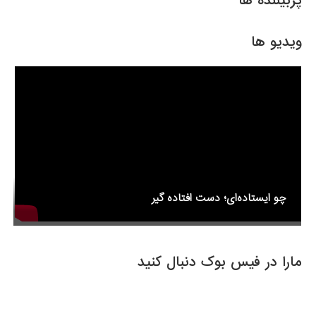
e
er
e
پربیننده ها
b
o
ویدیو ها
o
k
چو ایستاده‌ای؛ دست افتاده گیر
مارا در فیس بوک دنبال کنید