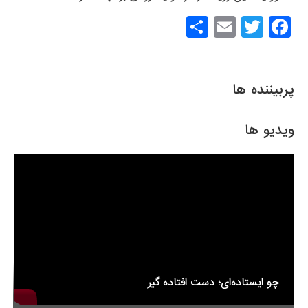
S
E
T
F
h
m
wi
a
ar
ail
tt
c
e
er
e
پربیننده ها
b
o
ویدیو ها
o
k
چو ایستاده‌ای؛ دست افتاده گیر