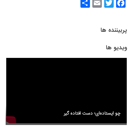
S
E
T
F
h
m
wi
a
ar
ail
tt
c
e
er
e
پربیننده ها
b
o
ویدیو ها
o
k
چو ایستاده‌ای؛ دست افتاده گیر