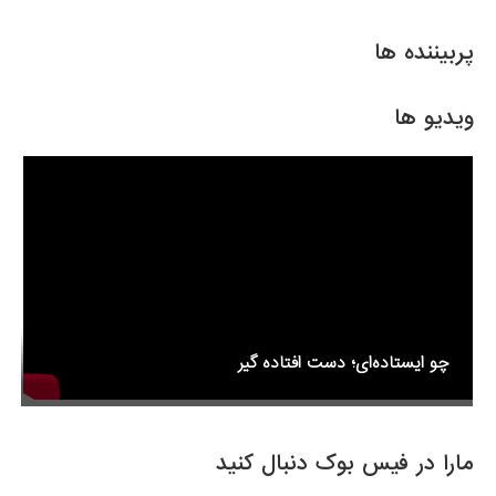
ar
ail
tt
c
e
er
e
پربیننده ها
b
o
ویدیو ها
o
k
چو ایستاده‌ای؛ دست افتاده گیر
مارا در فیس بوک دنبال کنید