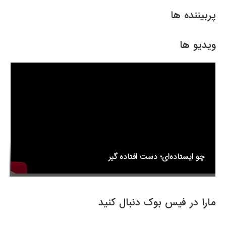
ar
ail
tt
c
e
er
e
پربیننده ها
b
o
ویدیو ها
o
k
چو ایستاده‌ای؛ دست افتاده گیر
مارا در فیس بوک دنبال کنید