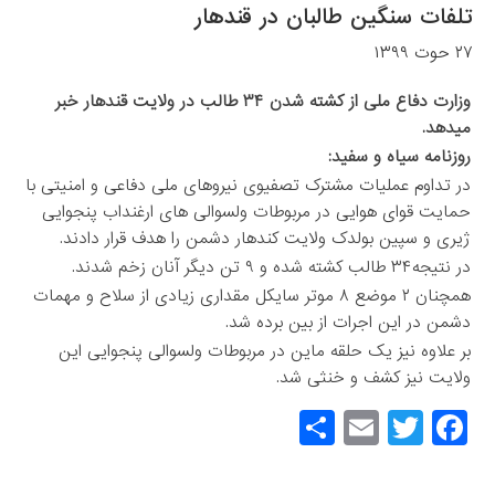
تلفات سنگین طالبان در قندهار
۲۷ حوت ۱۳۹۹
وزارت دفاع ملی از کشته شدن ۳۴ طالب در ولایت قندهار خبر
میدهد.
روزنامه سیاه و سفید:
در تداوم عملیات مشترک تصفیوی نیروهای ملی دفاعی و امنیتی با
حمایت قوای هوایی در مربوطات ولسوالی های ارغنداب پنجوایی
ژیری و سپین بولدک ولایت کندهار دشمن را هدف قرار دادند.
در نتیجه۳۴ طالب کشته شده و ۹ تن دیگر آنان زخم شدند.
همچنان ۲ موضع ۸ موتر سایکل مقداری زیادی از سلاح و مهمات
دشمن در این اجرات از بین برده شد.
بر علاوه نیز یک حلقه ماین در مربوطات ولسوالی پنجوایی این
ولایت نیز کشف و خنثی شد.
S
E
T
F
h
m
wi
a