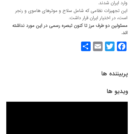
وارد ایران شدند.
این تجهیزات نظامی که شامل سلاح و موترهای هاموی و‌ رنجر‌
است، در اختیار ایران قرار داشت.
مسئولین دو طرف مرز تا کنون تبصره رسمی در این مورد نداشته
اند.
S
E
T
F
h
m
wi
a
ar
ail
tt
c
e
er
e
پربیننده ها
b
o
ویدیو ها
o
k