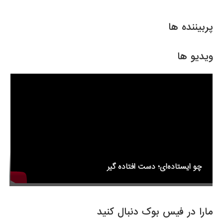
ar
ail
tt
c
e
er
e
پربیننده ها
b
o
ویدیو ها
o
k
چو ایستاده‌ای؛ دست افتاده گیر
مارا در فیس بوک دنبال کنید