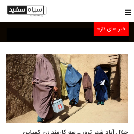
خبر های تازه:
جلال آباد شهر ترور ـ سه کارمند زن کمپاین