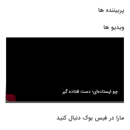
ar
ail
tt
c
e
er
e
پربیننده ها
b
o
ویدیو ها
o
k
چو ایستاده‌ای؛ دست افتاده گیر
مارا در فیس بوک دنبال کنید