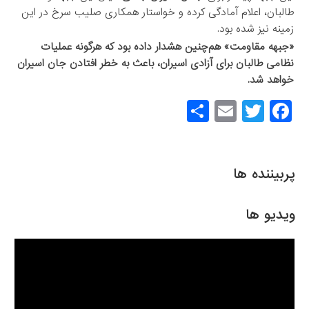
طالبان، اعلام آمادگی کرده و خواستار همکاری صلیب سرخ در این
زمینه نیز شده بود.
«جبهه مقاومت» هم‌چنین هشدار داده بود که هرگونه عملیات
نظامی طالبان برای آزادی اسیران، باعث به خطر افتادن جان اسیران
خواهد شد.
S
E
T
F
h
m
wi
a
ar
ail
tt
c
e
er
e
پربیننده ها
b
o
ویدیو ها
o
k