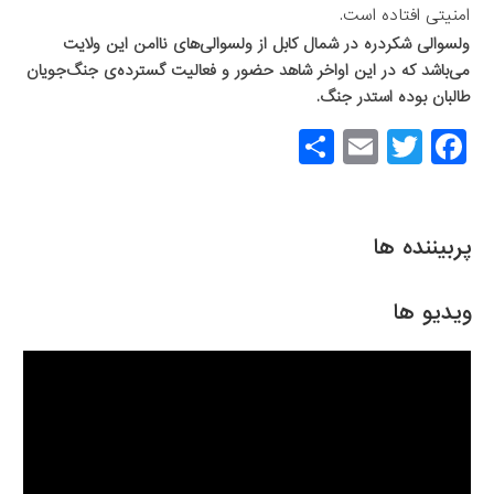
امنیتی افتاده است.
ولسوالی شکردره در شمال کابل از ولسوالی‌های ناامن این ولایت
می‌باشد که در این اواخر شاهد حضور و فعالیت گسترده‌ی جنگ‌جویان
طالبان بوده استدر جنگ.
S
E
T
F
h
m
wi
a
ar
ail
tt
c
e
er
e
پربیننده ها
b
o
ویدیو ها
o
k