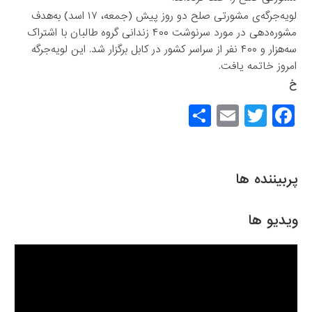
لویه‌جرگه‌ی مشورتی صلح دو روز پیش (جمعه، ۱۷ اسد) به‌هدف
مشوره‌دهی در مورد سرنوشت ۴۰۰ زندانی گروه طالبان با اشتراک
سه‌هزار و ۴۰۰ نفر از سراسر کشور در کابل برگزار شد. این لویه‌جرگه
امروز خاتمه یافت.
خ
S
E
T
F
h
m
wi
a
ar
ail
tt
c
e
er
e
پربیننده ها
b
o
ویدیو ها
o
k