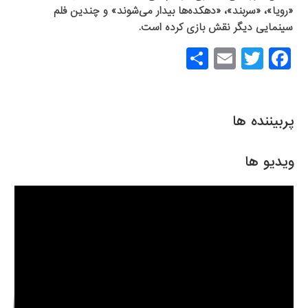
«رویا»،‌ «سربند»، «دهکده‌ها بیدار می‌شوند» و چندین فلم
سینمایی دیگر نقش بازی کرده است.
S
E
T
F
h
m
wi
a
ar
ail
tt
c
e
er
e
پربیننده ها
b
o
ویدیو ها
o
k