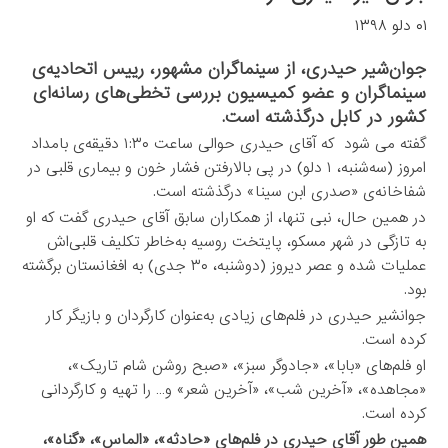
۰۱ دلو ۱۳۹۸
جوان‌شیر حیدری، از سینماگران مشهور، رییس اتحادیه‌ی
سینماگران و عضو کمیسیون بررسی تخطی‌های رسانه‌ای
کشور در کابل درگذشته است.
گفته می شود که آقای حیدری حوالی ساعت ۱:۳۰ دقیقه‌ی بامداد
امروز (سه‌شنبه، ۱ دلو) در پی بالارفتن فشار خون و بیماری قلبی در
شفاخانه‌ی «صدری ابن سینا» درگذشته است.
در همین حال، نبی تنها، از همکاران سابق آقای حیدری گفت که او
به تازگی در شهر مسکو، پایتخت روسیه به‌خاطر تکلیف قلبی‌اش
عملیات شده و عصر دیروز (دوشنبه، ۳۰ جدی) به افغانستان برگشته
بود.
جوانشیر حیدری در فلم‌های زیادی به‌عنوان کارگردان و بازیگر کار
کرده است.
او فلم‌های «بابا»، «جادوگر سبز»، «صبح روشن شام تاریک»،
«مجاهده»، «آخرین شب»، «آخرین شعر» و… را تهیه و کارگردانی
کرده است.
همین طور آقای حیدری در فلم‌های «حادثه»، «الماس»، «گناه»،