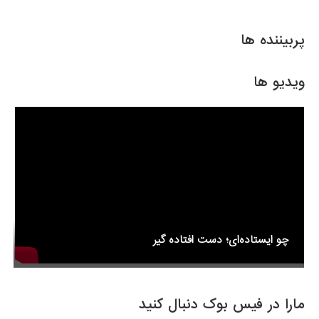
ar
ail
tt
c
e
er
e
پربیننده ها
b
o
ویدیو ها
o
k
چو ایستاده‌ای؛ دست افتاده گیر
مارا در فیس بوک دنبال کنید